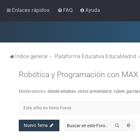
Enlaces rápidos
FAQ
Ayuda
Índice general
Plataforma Educativa EducaMadrid
Robótica y Programación con MAX
Moderadores:
daniel.esteban
,
victor.armendariz
,
ruben.garcia
Este sitio no tiene Foros
Buscar
Bús
Nuevo Tema