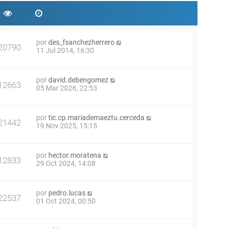
por
des_fsanchezherrero
20790
11 Jul 2014, 16:30
por
david.debengomez
12663
05 Mar 2026, 22:53
por
tic.cp.mariademaeztu.cerceda
21442
19 Nov 2025, 15:15
por
hector.moratena
12833
29 Oct 2024, 14:08
por
pedro.lucas
22537
01 Oct 2024, 00:50