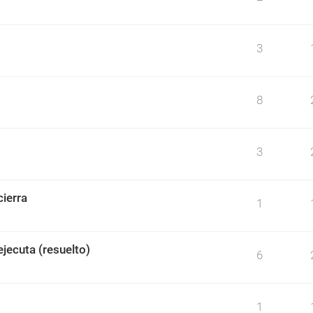
3
8
3
ierra
1
jecuta (resuelto)
6
1