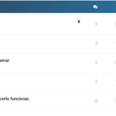
3
3
ramar
5
2
erlo funcionar.
6