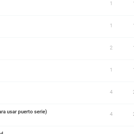
1
1
2
o
1
4
ra usar puerto serie)
4
id