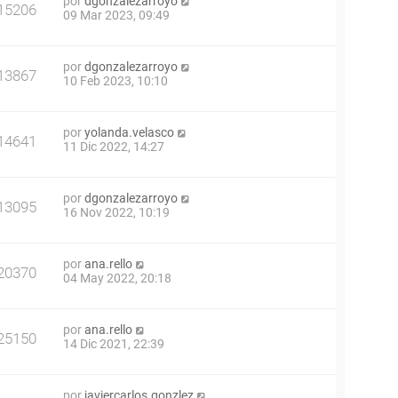
por
dgonzalezarroyo
15206
09 Mar 2023, 09:49
por
dgonzalezarroyo
13867
10 Feb 2023, 10:10
por
yolanda.velasco
14641
11 Dic 2022, 14:27
por
dgonzalezarroyo
13095
16 Nov 2022, 10:19
por
ana.rello
20370
04 May 2022, 20:18
por
ana.rello
25150
14 Dic 2021, 22:39
por
javiercarlos.gonzlez