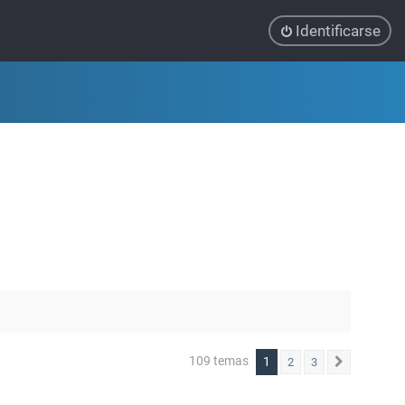
Identificarse
109 temas
1
2
3
Siguiente