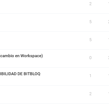
2
5
5
 (cambio en Workspace)
0
BILIDAD DE BITBLOQ
1
2