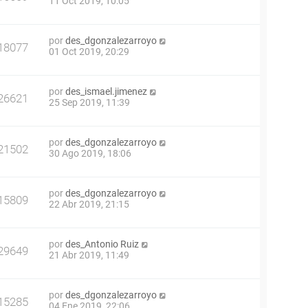
11 Oct 2019, 10:05
por
des_dgonzalezarroyo
18077
01 Oct 2019, 20:29
por
des_ismael.jimenez
26621
25 Sep 2019, 11:39
por
des_dgonzalezarroyo
21502
30 Ago 2019, 18:06
por
des_dgonzalezarroyo
15809
22 Abr 2019, 21:15
por
des_Antonio Ruiz
29649
21 Abr 2019, 11:49
por
des_dgonzalezarroyo
15285
04 Ene 2019, 22:06