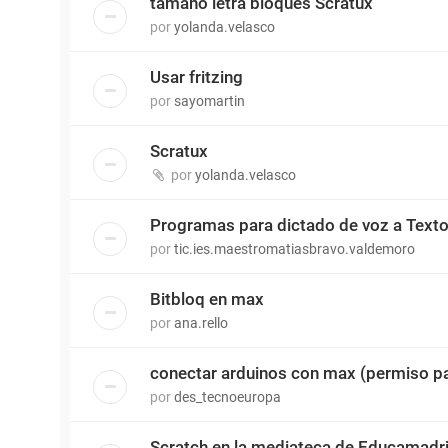
tamaño letra bloques Scratux
por
yolanda.velasco
Usar fritzing
por
sayomartin
Scratux
por
yolanda.velasco
Programas para dictado de voz a Text
por
tic.ies.maestromatiasbravo.valdemoro
Bitbloq en max
por
ana.rello
conectar arduinos con max (permiso pa
por
des_tecnoeuropa
Scratch en la mediateca de Educamadr