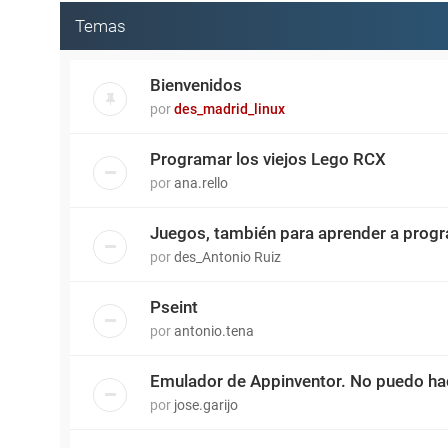
Temas
Bienvenidos
por
des_madrid_linux
Programar los viejos Lego RCX
por
ana.rello
Juegos, también para aprender a prog
por
des_Antonio Ruiz
Pseint
por
antonio.tena
Emulador de Appinventor. No puedo hac
por
jose.garijo