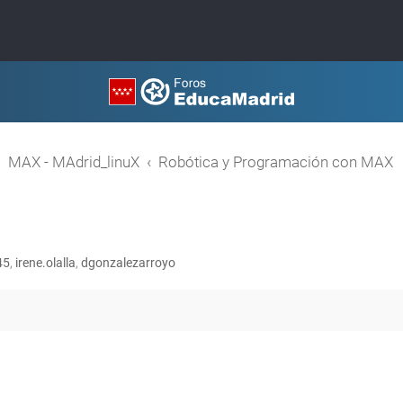
MAX - MAdrid_linuX
Robótica y Programación con MAX
45
,
irene.olalla
,
dgonzalezarroyo
queda avanzada