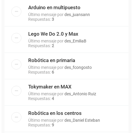
Arduino en multipuesto
Último mensaje por
des_juansann
Respuestas:
3
Lego We Do 2.0 y Max
Último mensaje por
des_EmiliaB
Respuestas:
2
Robótica en primaria
Último mensaje por
des_fcongosto
Respuestas:
6
Tokymaker en MAX
Último mensaje por
des_Antonio Ruiz
Respuestas:
4
Robótica en los centros
Último mensaje por
des_Daniel Esteban
Respuestas:
9