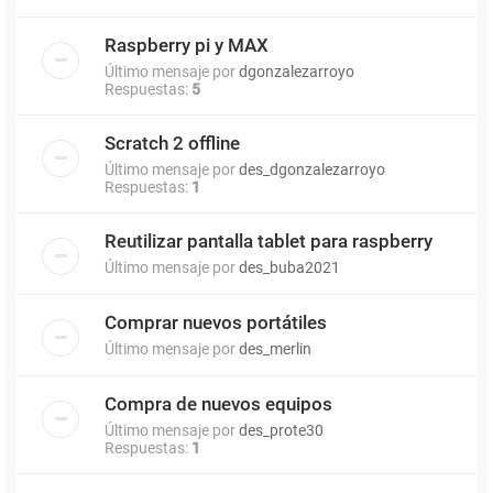
Raspberry pi y MAX
Último mensaje por
dgonzalezarroyo
Respuestas:
5
Scratch 2 offline
Último mensaje por
des_dgonzalezarroyo
Respuestas:
1
Reutilizar pantalla tablet para raspberry
Último mensaje por
des_buba2021
Comprar nuevos portátiles
Último mensaje por
des_merlin
Compra de nuevos equipos
Último mensaje por
des_prote30
Respuestas:
1