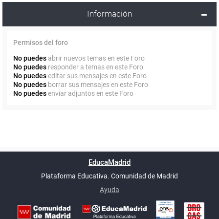
Información
Permisos del foro
No puedes
abrir nuevos temas en este Foro
No puedes
responder a temas en este Foro
No puedes
editar sus mensajes en este Foro
No puedes
borrar sus mensajes en este Foro
No puedes
enviar adjuntos en este Foro
Powered by
phpBB
™
Índice general
Todos los horarios
Privacidad
Borrar cookies
Condiciones
Contáctanos
EducaMadrid
Traducción al español por
phpBB España
-
son
UTC+02:00
Plataforma Educativa. Comunidad de Madrid
-
Ayuda
(en ventana nueva)
Certificación
Buzó
de
anóni
conformidad