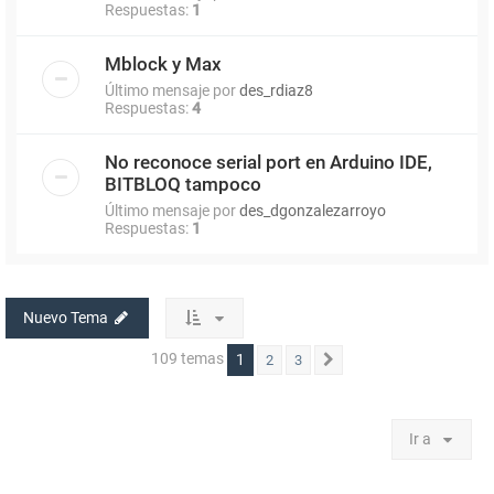
Respuestas:
1
Mblock y Max
Último mensaje por
des_rdiaz8
Respuestas:
4
No reconoce serial port en Arduino IDE,
BITBLOQ tampoco
Último mensaje por
des_dgonzalezarroyo
Respuestas:
1
Nuevo Tema
109 temas
1
2
3
Siguiente
Ir a