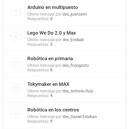
Arduino en multipuesto
Último mensaje por
des_juansann
Respuestas:
3
Lego We Do 2.0 y Max
Último mensaje por
des_EmiliaB
Respuestas:
2
Robótica en primaria
Último mensaje por
des_fcongosto
Respuestas:
6
Tokymaker en MAX
Último mensaje por
des_Antonio Ruiz
Respuestas:
4
Robótica en los centros
Último mensaje por
des_Daniel Esteban
Respuestas:
9