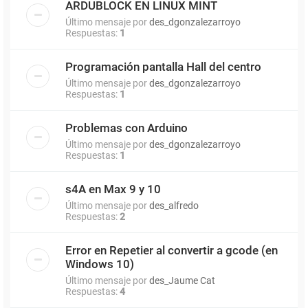
ARDUBLOCK EN LINUX MINT
Último mensaje por
des_dgonzalezarroyo
Respuestas:
1
Programación pantalla Hall del centro
Último mensaje por
des_dgonzalezarroyo
Respuestas:
1
Problemas con Arduino
Último mensaje por
des_dgonzalezarroyo
Respuestas:
1
s4A en Max 9 y 10
Último mensaje por
des_alfredo
Respuestas:
2
Error en Repetier al convertir a gcode (en
Windows 10)
Último mensaje por
des_Jaume Cat
Respuestas:
4