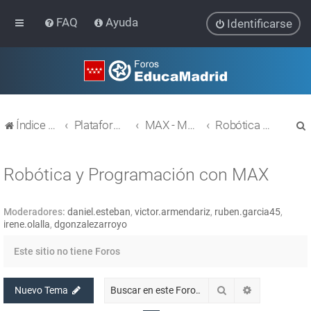
FAQ
Ayuda
Identificarse
Índice general
Plataforma Educativa EducaMadrid
MAX - MAdrid_linuX
Robótica y Programación con MAX
Robótica y Programación con MAX
Moderadores:
daniel.esteban
,
victor.armendariz
,
ruben.garcia45
,
r
irene.olalla
,
dgonzalezarroyo
Este sitio no tiene Foros
Buscar
Búsqueda av
Nuevo Tema