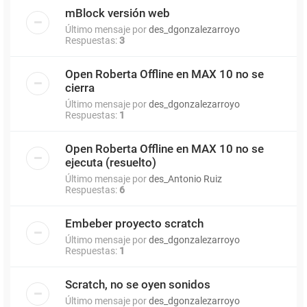
mBlock versión web
Último mensaje por
des_dgonzalezarroyo
Respuestas:
3
Open Roberta Offline en MAX 10 no se
cierra
Último mensaje por
des_dgonzalezarroyo
Respuestas:
1
Open Roberta Offline en MAX 10 no se
ejecuta (resuelto)
Último mensaje por
des_Antonio Ruiz
Respuestas:
6
Embeber proyecto scratch
Último mensaje por
des_dgonzalezarroyo
Respuestas:
1
Scratch, no se oyen sonidos
Último mensaje por
des_dgonzalezarroyo