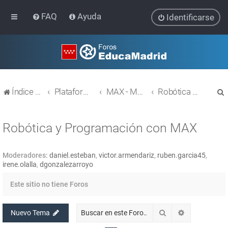
FAQ
Ayuda
Identificarse
Índice general
Plataforma Educativa EducaMadrid
MAX - MAdrid_linuX
Robótica y Programación con MAX
Robótica y Programación con MAX
Moderadores:
daniel.esteban
,
victor.armendariz
,
ruben.garcia45
,
r
irene.olalla
,
dgonzalezarroyo
Este sitio no tiene Foros
Buscar
Búsqueda av
Nuevo Tema