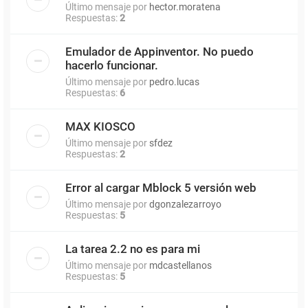
Último mensaje por
hector.moratena
Respuestas:
2
Emulador de Appinventor. No puedo
hacerlo funcionar.
Último mensaje por
pedro.lucas
Respuestas:
6
MAX KIOSCO
Último mensaje por
sfdez
Respuestas:
2
Error al cargar Mblock 5 versión web
Último mensaje por
dgonzalezarroyo
Respuestas:
5
La tarea 2.2 no es para mi
Último mensaje por
mdcastellanos
Respuestas:
5