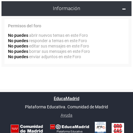
Información
Permisos del foro
No puedes
abrir nuevos temas en este Foro
No puedes
responder a temas en este Foro
No puedes
editar sus mensajes en este Foro
No puedes
borrar sus mensajes en este Foro
No puedes
enviar adjuntos en este Foro
Powered by
phpBB
™
Índice general
Todos los horarios
Privacidad
Borrar cookies
Condiciones
Contáctanos
EducaMadrid
Traducción al español por
phpBB España
-
son
UTC+02:00
Plataforma Educativa. Comunidad de Madrid
-
Ayuda
(en ventana nueva)
Certificación
Buzó
de
anóni
conformidad