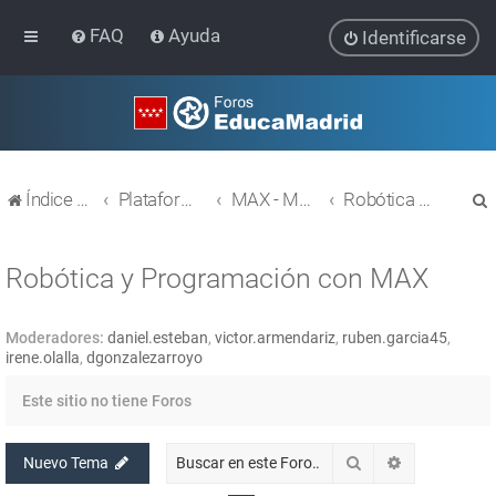
FAQ
Ayuda
Identificarse
Índice general
Plataforma Educativa EducaMadrid
MAX - MAdrid_linuX
Robótica y Programación con MAX
Robótica y Programación con MAX
Moderadores:
daniel.esteban
,
victor.armendariz
,
ruben.garcia45
,
r
irene.olalla
,
dgonzalezarroyo
Este sitio no tiene Foros
Buscar
Búsqueda av
Nuevo Tema