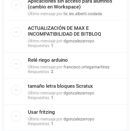
Aplicaciones sin acceso para alumnos
(cambio en Workspace)
Último mensaje por
tic.ies.alberti.coslada
ACTUALIZACIÓN DE MAX E
INCOMPATIBILIDAD DE BITBLOQ
Último mensaje por
dgonzalezarroyo
Respuestas:
1
Relé riego arduino
Último mensaje por
francisco.ortegamartinez
Respuestas:
2
tamaño letra bloques Scratux
Último mensaje por
dgonzalezarroyo
Respuestas:
1
Usar fritzing
Último mensaje por
dgonzalezarroyo
Respuestas:
1