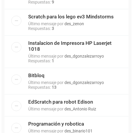
Respuestas:
9
Scratch para los lego ev3 Mindstorms
Último mensaje por
des_zenon
Respuestas:
3
Instalacion de Impresora HP Laserjet
1018
Último mensaje por
des_dgonzalezarroyo
Respuestas:
1
Bitbloq
Último mensaje por
des_dgonzalezarroyo
Respuestas:
13
EdScratch para robot Edison
Último mensaje por
des_Antonio Ruiz
Programación y robotica
Último mensaje por
des_binario101