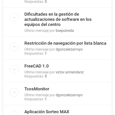
Respuestas:
3
Dificultades en la gestión de
actualizaciones de software en los
equipos del centro
Último mensaje por
bsepulveda
Restricción de navegación por lista blanca
Último mensaje por
dgonzalezarroyo
Respuestas:
1
FreeCAD 1.0
Último mensaje por
victor.armendariz
Respuestas:
5
TcosMonitor
Último mensaje por
dgonzalezarroyo
Respuestas:
1
Aplicación Sorteo MAX