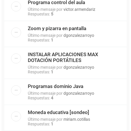
Programa control del aula
Último mensaje por
victor.armendariz
Respuestas:
5
Zoom y pizarra en pantalla
Último mensaje por
dgonzalezarroyo
Respuestas:
1
INSTALAR APLICACIONES MAX
DOTACIÓN PORTÁTILES
Último mensaje por
dgonzalezarroyo
Respuestas:
1
Programas dominio Java
Último mensaje por
dgonzalezarroyo
Respuestas:
4
Moneda educativa [sondeo]
Último mensaje por
miriam.cotillas
Respuestas:
1