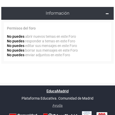
Información
Permisos del foro
No puedes
abrir nuevos temas en este Foro
No puedes
responder a temas en este Foro
No puedes
editar sus mensajes en este Foro
No puedes
borrar sus mensajes en este Foro
No puedes
enviar adjuntos en este Foro
Powered by
phpBB
™
Índice general
Todos los horarios
Privacidad
Borrar cookies
Condiciones
Contáctanos
EducaMadrid
Traducción al español por
phpBB España
-
son
UTC+02:00
Plataforma Educativa. Comunidad de Madrid
-
Ayuda
(en ventana nueva)
Certificación
Buzó