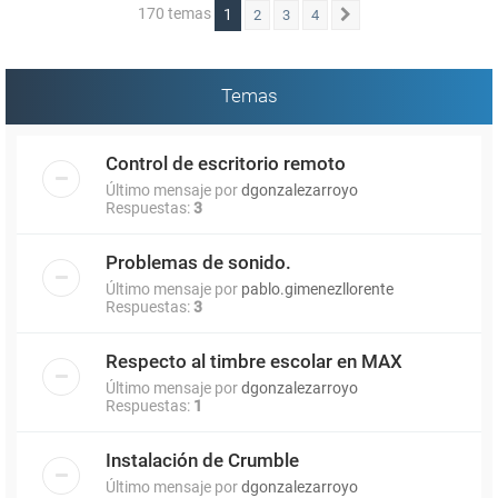
170 temas
1
2
3
4
Siguiente
Temas
Control de escritorio remoto
Último mensaje por
dgonzalezarroyo
Respuestas:
3
Problemas de sonido.
Último mensaje por
pablo.gimenezllorente
Respuestas:
3
Respecto al timbre escolar en MAX
Último mensaje por
dgonzalezarroyo
Respuestas:
1
Instalación de Crumble
Último mensaje por
dgonzalezarroyo