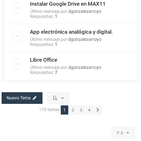
Instalar Google Drive en MAX11
Último mensaje por
dgonzalezarroyo
Respuestas:
1
App electrónica analógica y digital.
Último mensaje por
dgonzalezarroyo
Respuestas:
1
Libre Office
Último mensaje por
dgonzalezarroyo
Respuestas:
7
Nuevo Tema
170 temas
1
2
3
4
Siguiente
Ir a