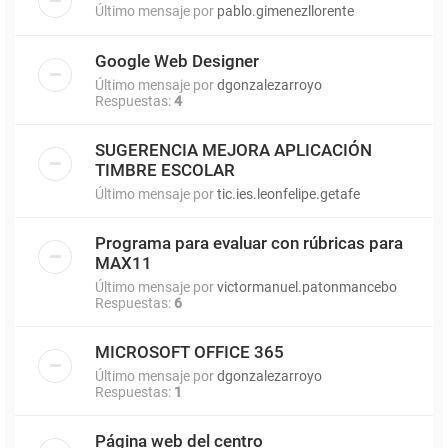
Último mensaje por
pablo.gimenezllorente
Google Web Designer
Último mensaje por
dgonzalezarroyo
Respuestas:
4
SUGERENCIA MEJORA APLICACIÓN
TIMBRE ESCOLAR
Último mensaje por
tic.ies.leonfelipe.getafe
Programa para evaluar con rúbricas para
MAX11
Último mensaje por
victormanuel.patonmancebo
Respuestas:
6
MICROSOFT OFFICE 365
Último mensaje por
dgonzalezarroyo
Respuestas:
1
Página web del centro