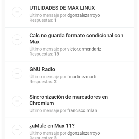
UTILIDADES DE MAX LINUX
Último mensaje por
dgonzalezarroyo
Respuestas:
1
Calc no guarda formato condicional con
Max
Último mensaje por
victor.armendariz
Respuestas:
13
GNU Radio
Último mensaje por
fmartinezmarti
Respuestas:
2
Sincronización de marcadores en
Chromium
Último mensaje por
francisco.milan
¿aMule en Max 11?
Último mensaje por
dgonzalezarroyo
Respuestas:
3