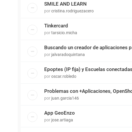
SMILE AND LEARN
por
cristina.rodriguezacero
Tinkercard
por
tarsicio.micha
Buscando un creador de aplicaciones 
por
jalvaradoquintana
Epoptes (IP fija) y Escuelas conectada
por
oscar.robledo
Problemas con +Aplicaciones, OpenSh
por
juan.garcia146
App GeoEnzo
por
jose.artiaga