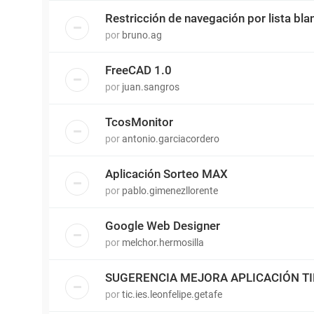
Restricción de navegación por lista bla
por
bruno.ag
FreeCAD 1.0
por
juan.sangros
TcosMonitor
por
antonio.garciacordero
Aplicación Sorteo MAX
por
pablo.gimenezllorente
Google Web Designer
por
melchor.hermosilla
SUGERENCIA MEJORA APLICACIÓN T
por
tic.ies.leonfelipe.getafe