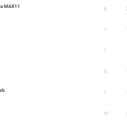
ara MAX11
6
1
1
4
usb
1
10