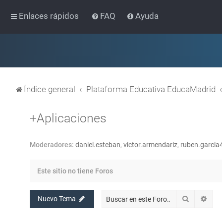
Enlaces rápidos
FAQ
Ayuda
Índice general
Plataforma Educativa EducaMadrid
+Aplicaciones
Moderadores:
daniel.esteban
,
victor.armendariz
,
ruben.garcia
Este sitio no tiene Foros
Buscar
Bús
Nuevo Tema