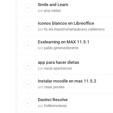
Smile and Learn
por
ana.roldan
Iconos blancos en Libreoffice
por
tic.ies.maestromatiasbravo.valdemoro
Exelearning en MAX 11.5.1
por
pablo.gimenezllorente
app para hacer dietas
por
oscar.aparicioruiz
Instalar moodle en max 11.5.2
por
cesar.perales
Davinci Resolve
por
Dsillesmclaney