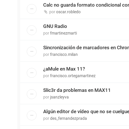
Calc no guarda formato condicional c
por
oscar.robledo
GNU Radio
por
fmartinezmarti
Sincronización de marcadores en Chr
por
francisco.milan
¿aMule en Max 11?
por
francisco.ortegamartinez
Slic3r da problemas en MAX11
por
jsanzleyva
Algún editor de vídeo que no se cuelgu
por
des_fernandezprada