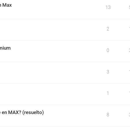
on Max
13
2
omium
0
3
1
e en MAX? (resuelto)
8