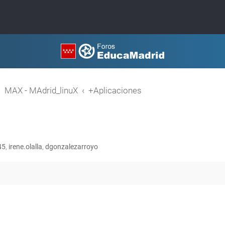
MAX - MAdrid_linuX
+Aplicaciones
45
,
irene.olalla
,
dgonzalezarroyo
queda avanzada