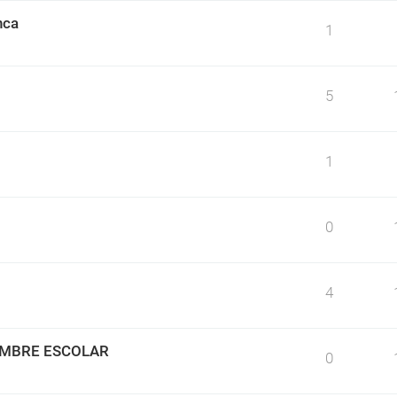
nca
1
5
1
0
4
IMBRE ESCOLAR
0