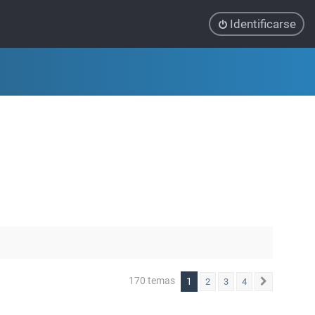
Identificarse
170 temas
1
2
3
4
Siguiente