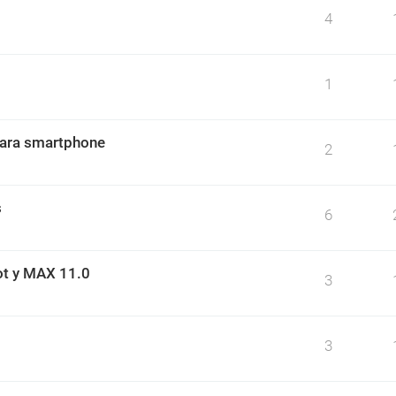
4
1
para smartphone
2
s
6
ot y MAX 11.0
3
3