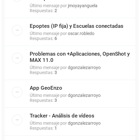
Último mensaje por
jmoyayanguela
Respuestas:
2
Epoptes (IP fija) y Escuelas conectadas
Último mensaje por
oscar.robledo
Respuestas:
6
Problemas con +Aplicaciones, OpenShot y
MAX 11.0
Último mensaje por
dgonzalezarroyo
Respuestas:
3
App GeoEnzo
Último mensaje por
dgonzalezarroyo
Respuestas:
3
Tracker - Análisis de vídeos
Último mensaje por
dgonzalezarroyo
Respuestas:
1