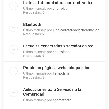
Instalar fotocopiadora con archivo tar
Último mensaje por
ana.roldan
Respuestas:
6
Bluetooth
Último mensaje por
juan.carreterodelaencarnacion
Respuestas:
2
Escuelas conectadas y servidor en red
Último mensaje por
ana.roldan
Respuestas:
6
Problema páginas webs bloqueadas
Último mensaje por
irene.olalla
Respuestas:
3
Aplicaciones para Servicios a la
Comunidad
Último mensaje por
egomezceto