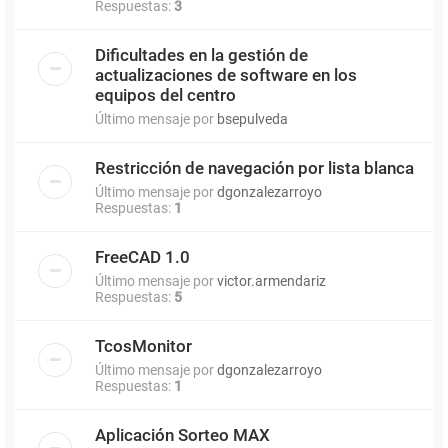
Respuestas:
3
Dificultades en la gestión de
actualizaciones de software en los
equipos del centro
Último mensaje por
bsepulveda
Restricción de navegación por lista blanca
Último mensaje por
dgonzalezarroyo
Respuestas:
1
FreeCAD 1.0
Último mensaje por
victor.armendariz
Respuestas:
5
TcosMonitor
Último mensaje por
dgonzalezarroyo
Respuestas:
1
Aplicación Sorteo MAX