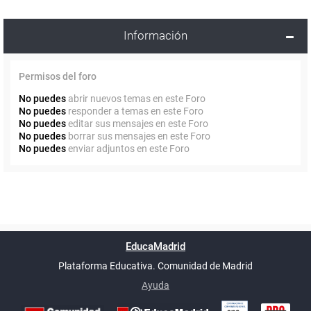
Información
Permisos del foro
No puedes
abrir nuevos temas en este Foro
No puedes
responder a temas en este Foro
No puedes
editar sus mensajes en este Foro
No puedes
borrar sus mensajes en este Foro
No puedes
enviar adjuntos en este Foro
Powered by
phpBB
™
Índice general
Todos los horarios
Privacidad
Borrar cookies
Condiciones
Contáctanos
EducaMadrid
Traducción al español por
phpBB España
-
son
UTC+02:00
Plataforma Educativa. Comunidad de Madrid
-
Ayuda
(en ventana nueva)
Certificación
Buzó