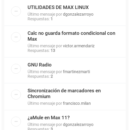
UTILIDADES DE MAX LINUX
Último mensaje por
dgonzalezarroyo
Respuestas:
1
Calc no guarda formato condicional con
Max
Último mensaje por
victor.armendariz
Respuestas:
13
GNU Radio
Último mensaje por
fmartinezmarti
Respuestas:
2
Sincronización de marcadores en
Chromium
Último mensaje por
francisco.milan
¿aMule en Max 11?
Último mensaje por
dgonzalezarroyo
Respuestas:
3