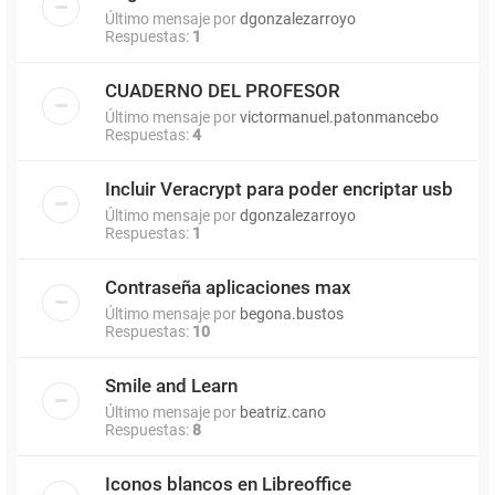
Último mensaje por
dgonzalezarroyo
Respuestas:
1
CUADERNO DEL PROFESOR
Último mensaje por
victormanuel.patonmancebo
Respuestas:
4
Incluir Veracrypt para poder encriptar usb
Último mensaje por
dgonzalezarroyo
Respuestas:
1
Contraseña aplicaciones max
Último mensaje por
begona.bustos
Respuestas:
10
Smile and Learn
Último mensaje por
beatriz.cano
Respuestas:
8
Iconos blancos en Libreoffice