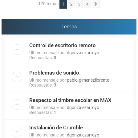
170 temas
1
2
3
4
Siguiente
Temas
Control de escritorio remoto
Último mensaje por
dgonzalezarroyo
Respuestas:
3
Problemas de sonido.
Último mensaje por
pablo.gimenezllorente
Respuestas:
3
Respecto al timbre escolar en MAX
Último mensaje por
dgonzalezarroyo
Respuestas:
1
Instalación de Crumble
Último mensaje por
dgonzalezarroyo