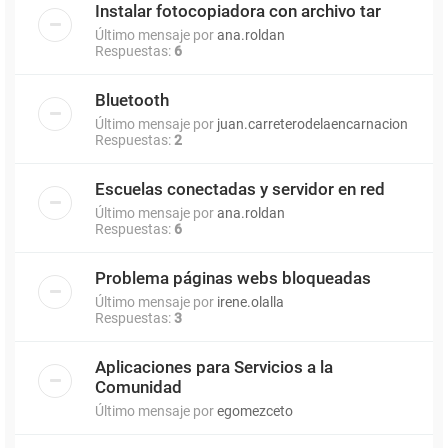
Instalar fotocopiadora con archivo tar
Último mensaje por
ana.roldan
Respuestas:
6
Bluetooth
Último mensaje por
juan.carreterodelaencarnacion
Respuestas:
2
Escuelas conectadas y servidor en red
Último mensaje por
ana.roldan
Respuestas:
6
Problema páginas webs bloqueadas
Último mensaje por
irene.olalla
Respuestas:
3
Aplicaciones para Servicios a la
Comunidad
Último mensaje por
egomezceto