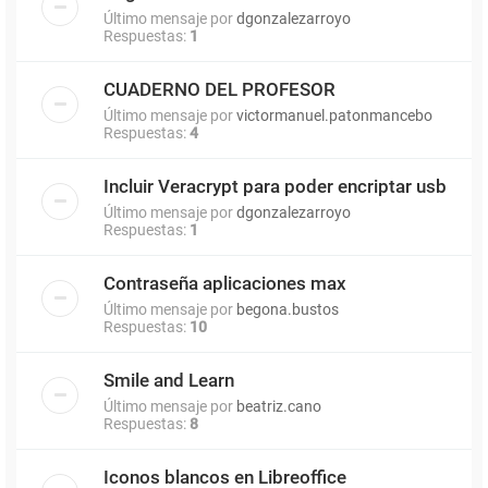
Último mensaje por
dgonzalezarroyo
Respuestas:
1
CUADERNO DEL PROFESOR
Último mensaje por
victormanuel.patonmancebo
Respuestas:
4
Incluir Veracrypt para poder encriptar usb
Último mensaje por
dgonzalezarroyo
Respuestas:
1
Contraseña aplicaciones max
Último mensaje por
begona.bustos
Respuestas:
10
Smile and Learn
Último mensaje por
beatriz.cano
Respuestas:
8
Iconos blancos en Libreoffice