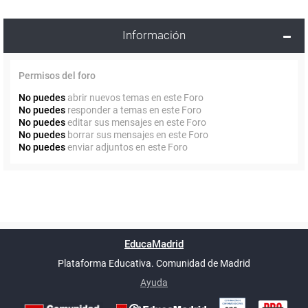
Información
Permisos del foro
No puedes
abrir nuevos temas en este Foro
No puedes
responder a temas en este Foro
No puedes
editar sus mensajes en este Foro
No puedes
borrar sus mensajes en este Foro
No puedes
enviar adjuntos en este Foro
Powered by
phpBB
™
Índice general
Todos los horarios
Privacidad
Borrar cookies
Condiciones
Contáctanos
EducaMadrid
Traducción al español por
phpBB España
-
son
UTC+02:00
Plataforma Educativa. Comunidad de Madrid
-
Ayuda
(en ventana nueva)
Certificación
Buzó