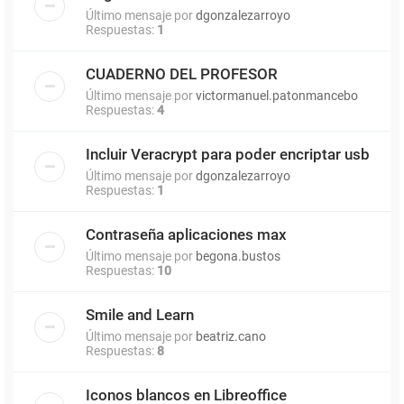
Último mensaje por
dgonzalezarroyo
Respuestas:
1
CUADERNO DEL PROFESOR
Último mensaje por
victormanuel.patonmancebo
Respuestas:
4
Incluir Veracrypt para poder encriptar usb
Último mensaje por
dgonzalezarroyo
Respuestas:
1
Contraseña aplicaciones max
Último mensaje por
begona.bustos
Respuestas:
10
Smile and Learn
Último mensaje por
beatriz.cano
Respuestas:
8
Iconos blancos en Libreoffice