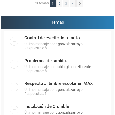
170 temas
1
2
3
4
Siguiente
Temas
Control de escritorio remoto
Último mensaje por
dgonzalezarroyo
Respuestas:
3
Problemas de sonido.
Último mensaje por
pablo.gimenezllorente
Respuestas:
3
Respecto al timbre escolar en MAX
Último mensaje por
dgonzalezarroyo
Respuestas:
1
Instalación de Crumble
Último mensaje por
dgonzalezarroyo