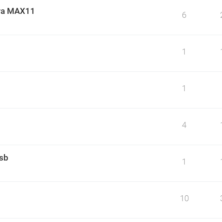
ara MAX11
6
1
1
4
usb
1
10