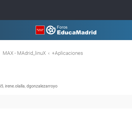
MAX - MAdrid_linuX
+Aplicaciones
45
,
irene.olalla
,
dgonzalezarroyo
queda avanzada