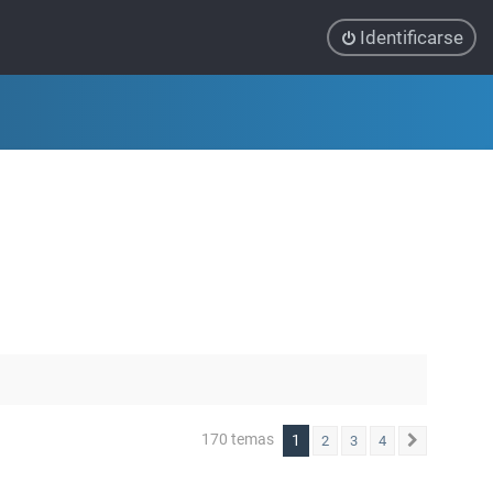
Identificarse
170 temas
1
2
3
4
Siguiente