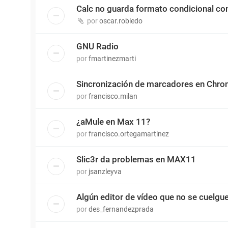
Calc no guarda formato condicional c
por
oscar.robledo
GNU Radio
por
fmartinezmarti
Sincronización de marcadores en Chr
por
francisco.milan
¿aMule en Max 11?
por
francisco.ortegamartinez
Slic3r da problemas en MAX11
por
jsanzleyva
Algún editor de vídeo que no se cuelgu
por
des_fernandezprada