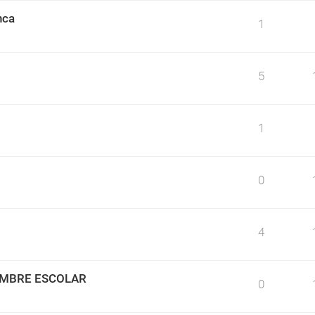
nca
1
5
1
0
4
IMBRE ESCOLAR
0