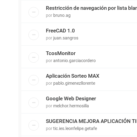
Restricción de navegación por lista bla
por
bruno.ag
FreeCAD 1.0
por
juan.sangros
TcosMonitor
por
antonio.garciacordero
Aplicación Sorteo MAX
por
pablo.gimenezllorente
Google Web Designer
por
melchor.hermosilla
SUGERENCIA MEJORA APLICACIÓN T
por
tic.ies.leonfelipe.getafe