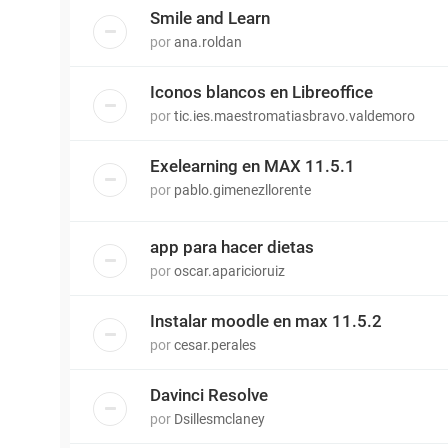
Smile and Learn
por
ana.roldan
Iconos blancos en Libreoffice
por
tic.ies.maestromatiasbravo.valdemoro
Exelearning en MAX 11.5.1
por
pablo.gimenezllorente
app para hacer dietas
por
oscar.aparicioruiz
Instalar moodle en max 11.5.2
por
cesar.perales
Davinci Resolve
por
Dsillesmclaney