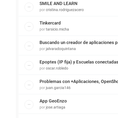
SMILE AND LEARN
por
cristina.rodriguezacero
Tinkercard
por
tarsicio.micha
Buscando un creador de aplicaciones 
por
jalvaradoquintana
Epoptes (IP fija) y Escuelas conectada
por
oscar.robledo
Problemas con +Aplicaciones, OpenSh
por
juan.garcia146
App GeoEnzo
por
jose.artiaga