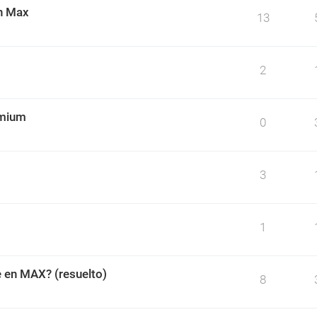
on Max
13
2
omium
0
3
1
e en MAX? (resuelto)
8