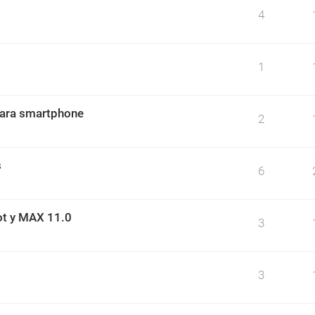
4
1
para smartphone
2
s
6
ot y MAX 11.0
3
3