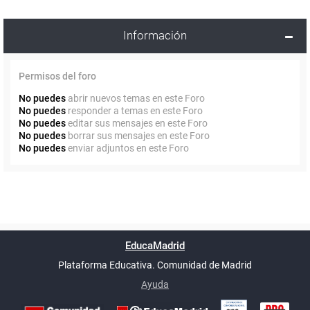
Información
Permisos del foro
No puedes
abrir nuevos temas en este Foro
No puedes
responder a temas en este Foro
No puedes
editar sus mensajes en este Foro
No puedes
borrar sus mensajes en este Foro
No puedes
enviar adjuntos en este Foro
Powered by
phpBB
™
Índice general
Todos los horarios
Privacidad
Borrar cookies
Condiciones
Contáctanos
EducaMadrid
Traducción al español por
phpBB España
-
son
UTC+02:00
Plataforma Educativa. Comunidad de Madrid
-
Ayuda
(en ventana nueva)
Certificación
Buzó