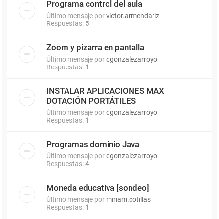
Programa control del aula
Último mensaje por
victor.armendariz
Respuestas:
5
Zoom y pizarra en pantalla
Último mensaje por
dgonzalezarroyo
Respuestas:
1
INSTALAR APLICACIONES MAX
DOTACIÓN PORTÁTILES
Último mensaje por
dgonzalezarroyo
Respuestas:
1
Programas dominio Java
Último mensaje por
dgonzalezarroyo
Respuestas:
4
Moneda educativa [sondeo]
Último mensaje por
miriam.cotillas
Respuestas:
1