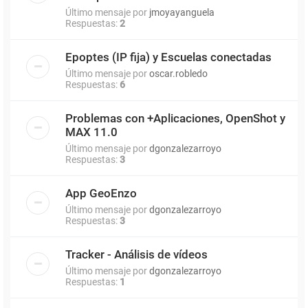
Último mensaje por
jmoyayanguela
Respuestas:
2
Epoptes (IP fija) y Escuelas conectadas
Último mensaje por
oscar.robledo
Respuestas:
6
Problemas con +Aplicaciones, OpenShot y
MAX 11.0
Último mensaje por
dgonzalezarroyo
Respuestas:
3
App GeoEnzo
Último mensaje por
dgonzalezarroyo
Respuestas:
3
Tracker - Análisis de vídeos
Último mensaje por
dgonzalezarroyo
Respuestas:
1