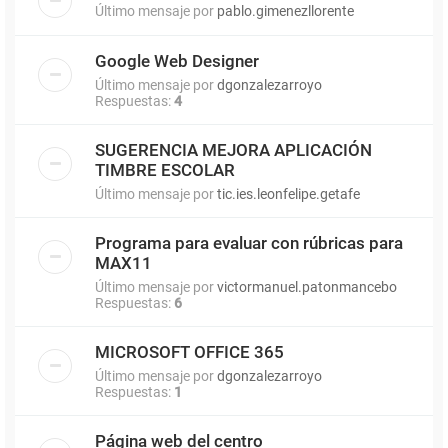
Último mensaje por
pablo.gimenezllorente
Google Web Designer
Último mensaje por
dgonzalezarroyo
Respuestas:
4
SUGERENCIA MEJORA APLICACIÓN
TIMBRE ESCOLAR
Último mensaje por
tic.ies.leonfelipe.getafe
Programa para evaluar con rúbricas para
MAX11
Último mensaje por
victormanuel.patonmancebo
Respuestas:
6
MICROSOFT OFFICE 365
Último mensaje por
dgonzalezarroyo
Respuestas:
1
Página web del centro