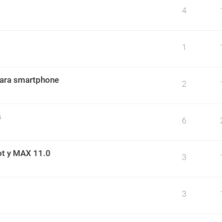
4
1
para smartphone
2
s
6
ot y MAX 11.0
3
3