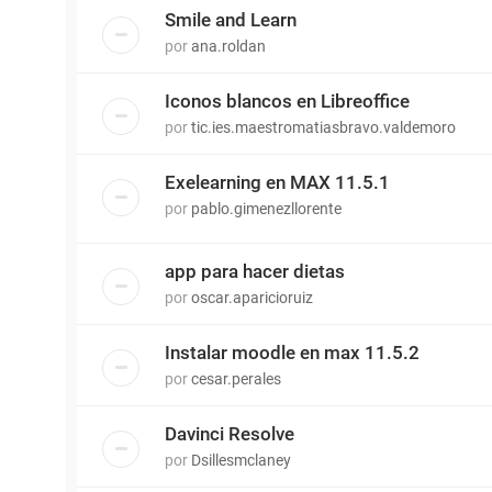
Smile and Learn
por
ana.roldan
Iconos blancos en Libreoffice
por
tic.ies.maestromatiasbravo.valdemoro
Exelearning en MAX 11.5.1
por
pablo.gimenezllorente
app para hacer dietas
por
oscar.aparicioruiz
Instalar moodle en max 11.5.2
por
cesar.perales
Davinci Resolve
por
Dsillesmclaney