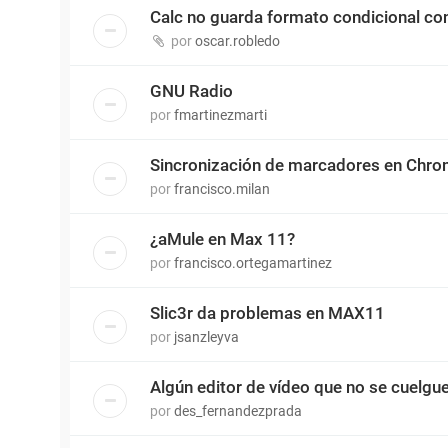
Calc no guarda formato condicional c
por
oscar.robledo
GNU Radio
por
fmartinezmarti
Sincronización de marcadores en Chr
por
francisco.milan
¿aMule en Max 11?
por
francisco.ortegamartinez
Slic3r da problemas en MAX11
por
jsanzleyva
Algún editor de vídeo que no se cuelgu
por
des_fernandezprada