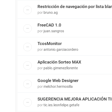
Restricción de navegación por lista bla
por
bruno.ag
FreeCAD 1.0
por
juan.sangros
TcosMonitor
por
antonio.garciacordero
Aplicación Sorteo MAX
por
pablo.gimenezllorente
Google Web Designer
por
melchor.hermosilla
SUGERENCIA MEJORA APLICACIÓN T
por
tic.ies.leonfelipe.getafe