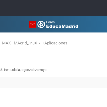
MAX - MAdrid_linuX
+Aplicaciones
45
,
irene.olalla
,
dgonzalezarroyo
queda avanzada