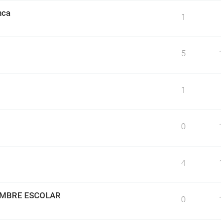
nca
1
5
1
0
4
IMBRE ESCOLAR
0