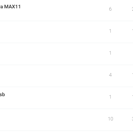
ara MAX11
6
1
1
4
usb
1
10