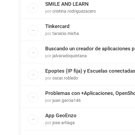
SMILE AND LEARN
por
cristina.rodriguezacero
Tinkercard
por
tarsicio.micha
Buscando un creador de aplicaciones 
por
jalvaradoquintana
Epoptes (IP fija) y Escuelas conectada
por
oscar.robledo
Problemas con +Aplicaciones, OpenSh
por
juan.garcia146
App GeoEnzo
por
jose.artiaga