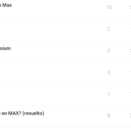
on Max
13
2
omium
0
3
1
e en MAX? (resuelto)
8