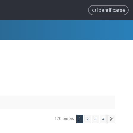
Identificarse
170 temas
1
2
3
4
Siguiente