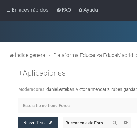
Enlaces rápidos
FAQ
Ayuda
Índice general
Plataforma Educativa EducaMadrid
+Aplicaciones
Moderadores:
daniel.esteban
,
victor.armendariz
,
ruben.garcia
Este sitio no tiene Foros
Buscar
Bús
Nuevo Tema