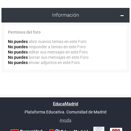
Información
Permisos del foro
No puedes
abrir nuevos temas en este Foro
No puedes
responder a temas en este Foro
No puedes
editar sus mensajes en este Foro
No puedes
borrar sus mensajes en este Foro
No puedes
enviar adjuntos en este Foro
Powered by
phpBB
™
Índice general
Todos los horarios
Privacidad
Borrar cookies
Condiciones
Contáctanos
EducaMadrid
Traducción al español por
phpBB España
-
son
UTC+02:00
Plataforma Educativa. Comunidad de Madrid
-
Ayuda
(en ventana nueva)
Certificación
Buzó