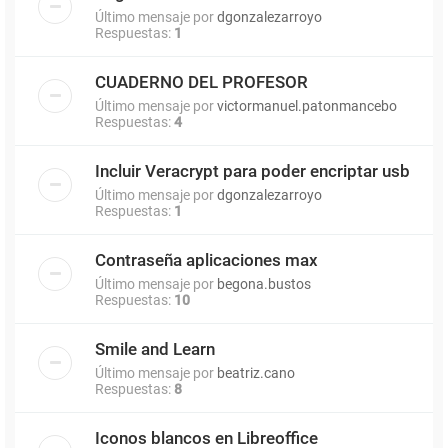
Último mensaje por
dgonzalezarroyo
Respuestas:
1
CUADERNO DEL PROFESOR
Último mensaje por
victormanuel.patonmancebo
Respuestas:
4
Incluir Veracrypt para poder encriptar usb
Último mensaje por
dgonzalezarroyo
Respuestas:
1
Contraseña aplicaciones max
Último mensaje por
begona.bustos
Respuestas:
10
Smile and Learn
Último mensaje por
beatriz.cano
Respuestas:
8
Iconos blancos en Libreoffice