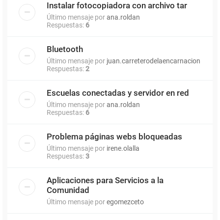
Instalar fotocopiadora con archivo tar
Último mensaje por
ana.roldan
Respuestas:
6
Bluetooth
Último mensaje por
juan.carreterodelaencarnacion
Respuestas:
2
Escuelas conectadas y servidor en red
Último mensaje por
ana.roldan
Respuestas:
6
Problema páginas webs bloqueadas
Último mensaje por
irene.olalla
Respuestas:
3
Aplicaciones para Servicios a la
Comunidad
Último mensaje por
egomezceto