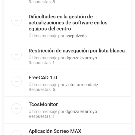
Respuestas:
3
Dificultades en la gestión de
actualizaciones de software en los
equipos del centro
Último mensaje por
bsepulveda
Restricción de navegación por lista blanca
Último mensaje por
dgonzalezarroyo
Respuestas:
1
FreeCAD 1.0
Último mensaje por
victor.armendariz
Respuestas:
5
TcosMonitor
Último mensaje por
dgonzalezarroyo
Respuestas:
1
Aplicación Sorteo MAX