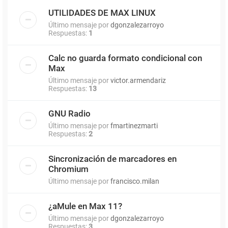
UTILIDADES DE MAX LINUX
Último mensaje por
dgonzalezarroyo
Respuestas:
1
Calc no guarda formato condicional con
Max
Último mensaje por
victor.armendariz
Respuestas:
13
GNU Radio
Último mensaje por
fmartinezmarti
Respuestas:
2
Sincronización de marcadores en
Chromium
Último mensaje por
francisco.milan
¿aMule en Max 11?
Último mensaje por
dgonzalezarroyo
Respuestas:
3