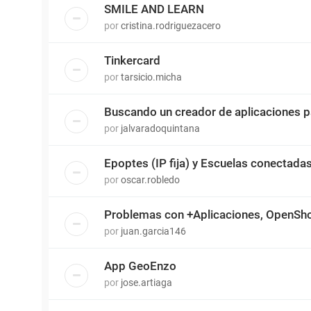
SMILE AND LEARN
por
cristina.rodriguezacero
Tinkercard
por
tarsicio.micha
Buscando un creador de aplicaciones 
por
jalvaradoquintana
Epoptes (IP fija) y Escuelas conectada
por
oscar.robledo
Problemas con +Aplicaciones, OpenSh
por
juan.garcia146
App GeoEnzo
por
jose.artiaga