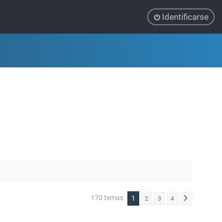
Identificarse
170 temas
1
2
3
4
Siguiente