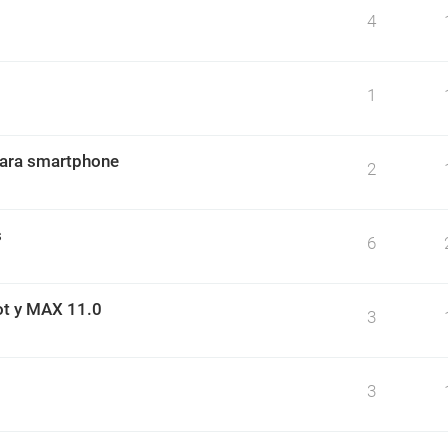
4
1
para smartphone
2
s
6
ot y MAX 11.0
3
3