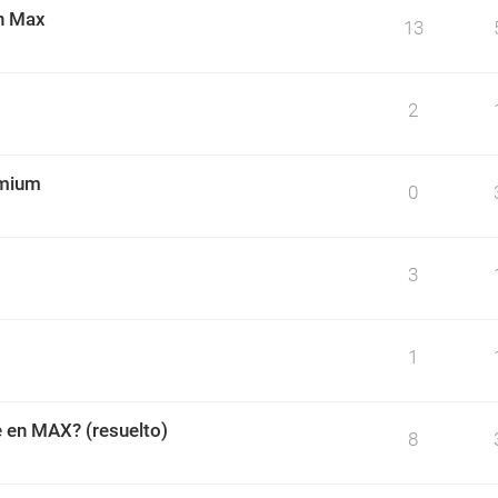
on Max
13
2
omium
0
3
1
e en MAX? (resuelto)
8