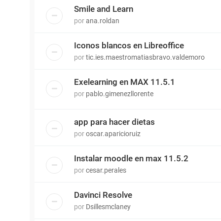
Smile and Learn
por
ana.roldan
Iconos blancos en Libreoffice
por
tic.ies.maestromatiasbravo.valdemoro
Exelearning en MAX 11.5.1
por
pablo.gimenezllorente
app para hacer dietas
por
oscar.aparicioruiz
Instalar moodle en max 11.5.2
por
cesar.perales
Davinci Resolve
por
Dsillesmclaney