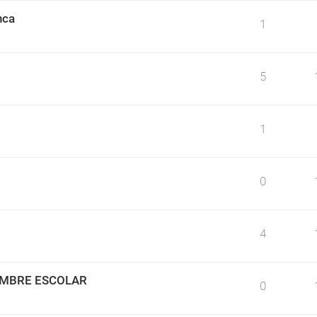
nca
1
5
1
0
4
IMBRE ESCOLAR
0