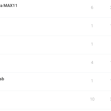
ara MAX11
6
1
1
4
usb
1
10