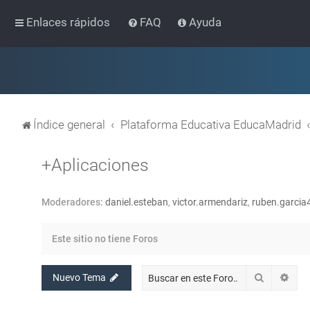
Enlaces rápidos
FAQ
Ayuda
Índice general
Plataforma Educativa EducaMadrid
+Aplicaciones
Moderadores:
daniel.esteban
,
victor.armendariz
,
ruben.garcia
Este sitio no tiene Foros
Buscar
Bús
Nuevo Tema