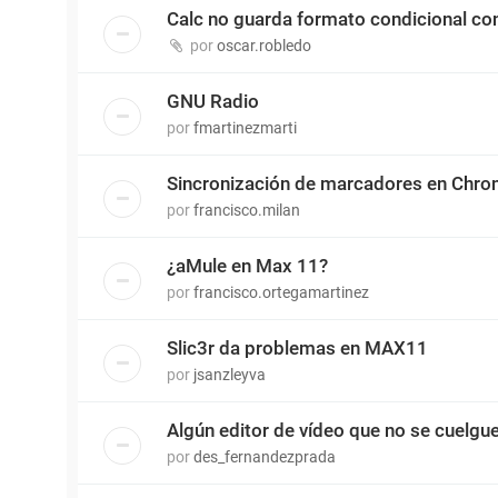
Calc no guarda formato condicional c
por
oscar.robledo
GNU Radio
por
fmartinezmarti
Sincronización de marcadores en Chr
por
francisco.milan
¿aMule en Max 11?
por
francisco.ortegamartinez
Slic3r da problemas en MAX11
por
jsanzleyva
Algún editor de vídeo que no se cuelgu
por
des_fernandezprada