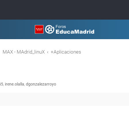
MAX - MAdrid_linuX
+Aplicaciones
45
,
irene.olalla
,
dgonzalezarroyo
queda avanzada