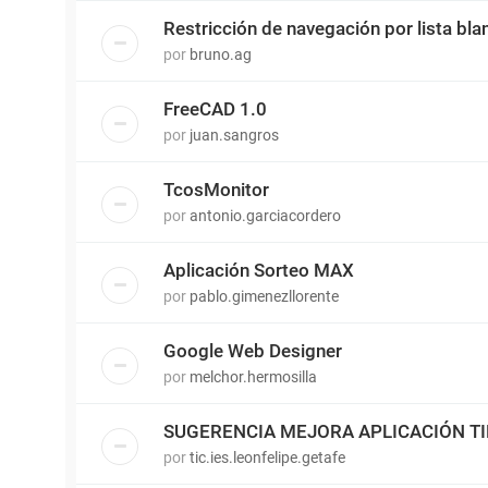
Restricción de navegación por lista bla
por
bruno.ag
FreeCAD 1.0
por
juan.sangros
TcosMonitor
por
antonio.garciacordero
Aplicación Sorteo MAX
por
pablo.gimenezllorente
Google Web Designer
por
melchor.hermosilla
SUGERENCIA MEJORA APLICACIÓN T
por
tic.ies.leonfelipe.getafe