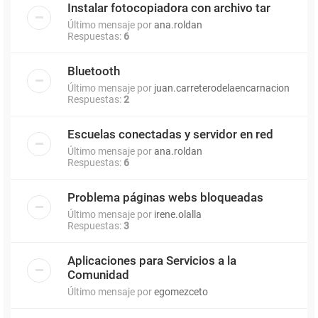
Instalar fotocopiadora con archivo tar
Último mensaje por
ana.roldan
Respuestas:
6
Bluetooth
Último mensaje por
juan.carreterodelaencarnacion
Respuestas:
2
Escuelas conectadas y servidor en red
Último mensaje por
ana.roldan
Respuestas:
6
Problema páginas webs bloqueadas
Último mensaje por
irene.olalla
Respuestas:
3
Aplicaciones para Servicios a la
Comunidad
Último mensaje por
egomezceto