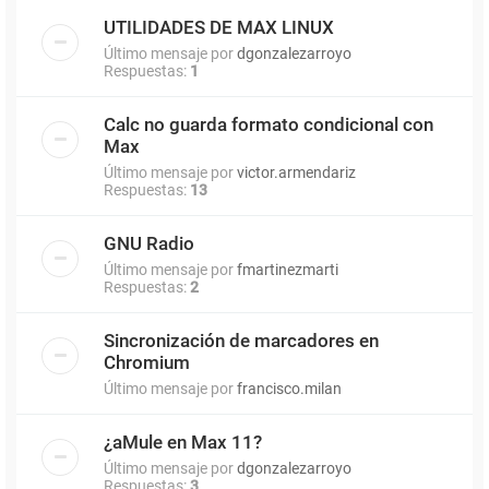
UTILIDADES DE MAX LINUX
Último mensaje por
dgonzalezarroyo
Respuestas:
1
Calc no guarda formato condicional con
Max
Último mensaje por
victor.armendariz
Respuestas:
13
GNU Radio
Último mensaje por
fmartinezmarti
Respuestas:
2
Sincronización de marcadores en
Chromium
Último mensaje por
francisco.milan
¿aMule en Max 11?
Último mensaje por
dgonzalezarroyo
Respuestas:
3