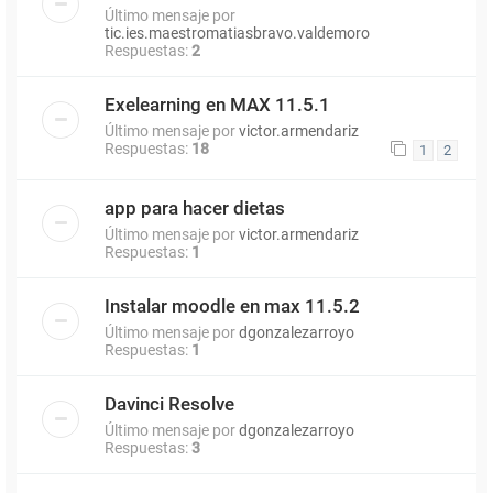
Último mensaje por
tic.ies.maestromatiasbravo.valdemoro
Respuestas:
2
Exelearning en MAX 11.5.1
Último mensaje por
victor.armendariz
Respuestas:
18
1
2
app para hacer dietas
Último mensaje por
victor.armendariz
Respuestas:
1
Instalar moodle en max 11.5.2
Último mensaje por
dgonzalezarroyo
Respuestas:
1
Davinci Resolve
Último mensaje por
dgonzalezarroyo
Respuestas:
3