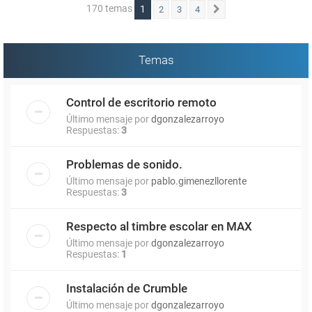
170 temas
1
2
3
4
Siguiente
Temas
Control de escritorio remoto
Último mensaje por
dgonzalezarroyo
Respuestas:
3
Problemas de sonido.
Último mensaje por
pablo.gimenezllorente
Respuestas:
3
Respecto al timbre escolar en MAX
Último mensaje por
dgonzalezarroyo
Respuestas:
1
Instalación de Crumble
Último mensaje por
dgonzalezarroyo