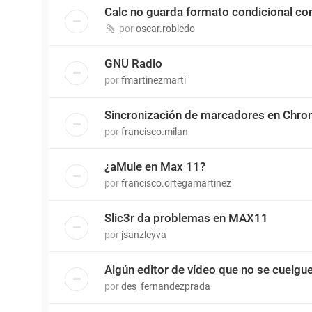
Calc no guarda formato condicional c
por
oscar.robledo
GNU Radio
por
fmartinezmarti
Sincronización de marcadores en Chr
por
francisco.milan
¿aMule en Max 11?
por
francisco.ortegamartinez
Slic3r da problemas en MAX11
por
jsanzleyva
Algún editor de vídeo que no se cuelgu
por
des_fernandezprada