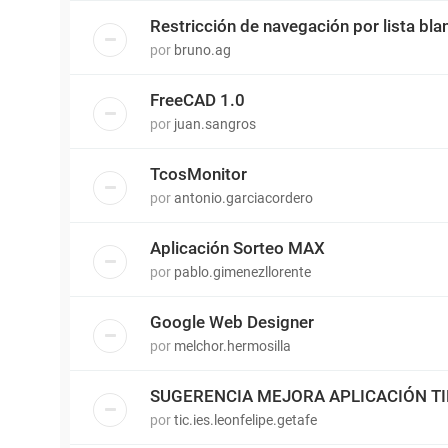
Restricción de navegación por lista bla
por
bruno.ag
FreeCAD 1.0
por
juan.sangros
TcosMonitor
por
antonio.garciacordero
Aplicación Sorteo MAX
por
pablo.gimenezllorente
Google Web Designer
por
melchor.hermosilla
SUGERENCIA MEJORA APLICACIÓN T
por
tic.ies.leonfelipe.getafe