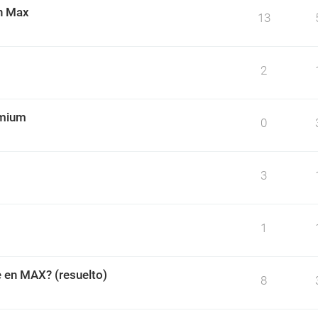
on Max
13
2
omium
0
3
1
e en MAX? (resuelto)
8