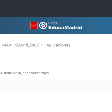
MAX - MAdrid_linuX
+Aplicaciones
45
,
irene.olalla
,
dgonzalezarroyo
queda avanzada