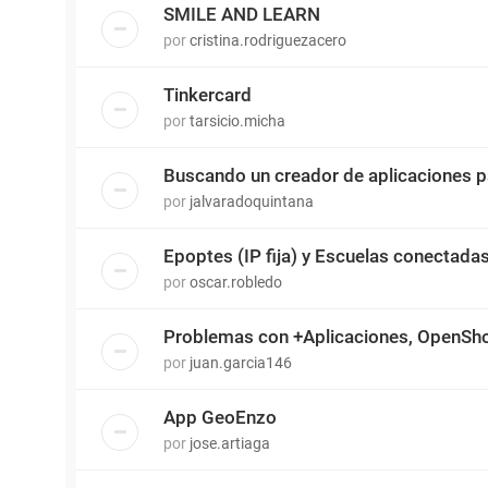
SMILE AND LEARN
por
cristina.rodriguezacero
Tinkercard
por
tarsicio.micha
Buscando un creador de aplicaciones 
por
jalvaradoquintana
Epoptes (IP fija) y Escuelas conectada
por
oscar.robledo
Problemas con +Aplicaciones, OpenSh
por
juan.garcia146
App GeoEnzo
por
jose.artiaga