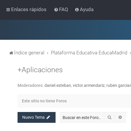
Enlaces rápidos
FAQ
Ayuda
Índice general
Plataforma Educativa EducaMadrid
+Aplicaciones
Moderadores:
daniel.esteban
,
victor.armendariz
,
ruben.garcia
Este sitio no tiene Foros
Buscar
Bús
Nuevo Tema