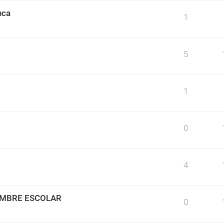
nca
1
5
1
0
4
IMBRE ESCOLAR
0