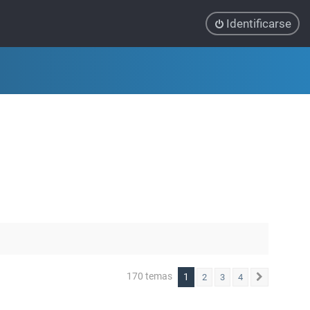
Identificarse
170 temas
1
2
3
4
Siguiente