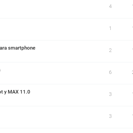
4
1
para smartphone
2
s
6
ot y MAX 11.0
3
3