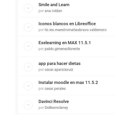
Smile and Learn
por
ana.roldan
Iconos blancos en Libreoffice
por
tic.ies.maestromatiasbravo.valdemoro
Exelearning en MAX 11.5.1
por
pablo.gimenezllorente
app para hacer dietas
por
oscar.aparicioruiz
Instalar moodle en max 11.5.2
por
cesar.perales
Davinci Resolve
por
Dsillesmclaney