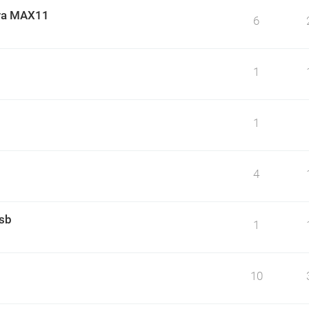
ara MAX11
6
1
1
4
usb
1
10