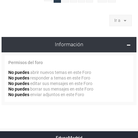
Ir a
Información
Permisos del foro
No puedes
abrir nuevos temas en este Foro
No puedes
responder a temas en este Foro
No puedes
editar sus mensajes en este Foro
No puedes
borrar sus mensajes en este Foro
No puedes
enviar adjuntos en este Foro
Powered by
phpBB
™
Índice general
Todos los horarios
Privacidad
Borrar cookies
Condiciones
Contáctanos