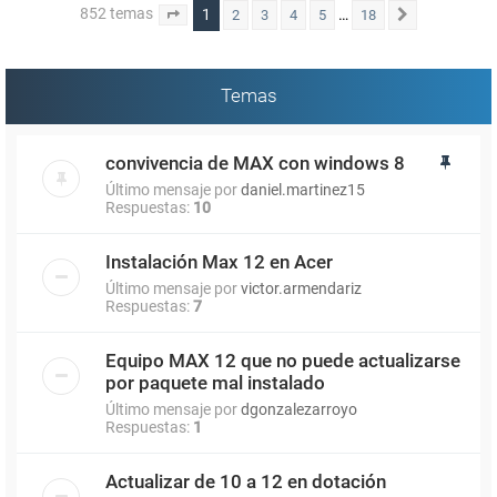
852 temas
1
…
2
3
4
5
18
Página
1
de
18
Siguiente
Temas
convivencia de MAX con windows 8
Último mensaje por
daniel.martinez15
Respuestas:
10
Instalación Max 12 en Acer
Último mensaje por
victor.armendariz
Respuestas:
7
Equipo MAX 12 que no puede actualizarse
por paquete mal instalado
Último mensaje por
dgonzalezarroyo
Respuestas:
1
Actualizar de 10 a 12 en dotación