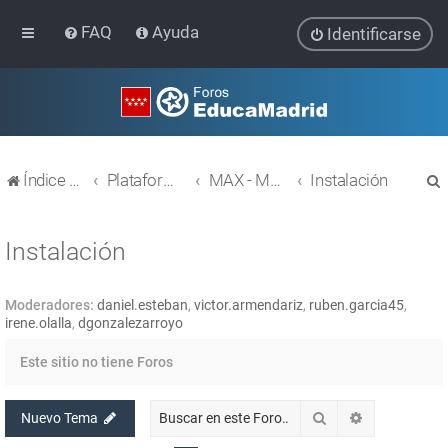
FAQ
Ayuda
Identificarse
Índice general
Plataforma Educativa EducaMadrid
MAX - MAdrid_linuX
Instalación
Instalación
Moderadores:
daniel.esteban
,
victor.armendariz
,
ruben.garcia45
,
r
irene.olalla
,
dgonzalezarroyo
Este sitio no tiene Foros
Buscar
Búsqueda av
Nuevo Tema