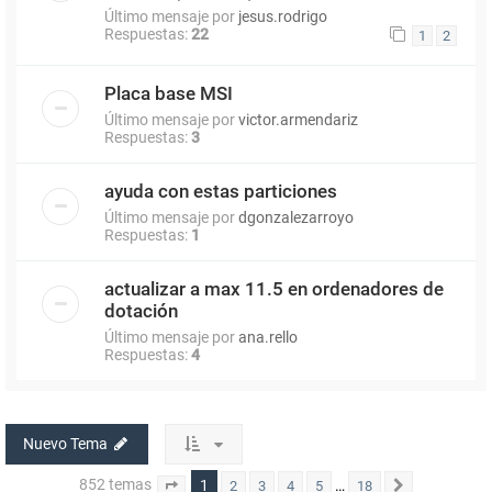
Último mensaje por
jesus.rodrigo
Respuestas:
22
1
2
Placa base MSI
Último mensaje por
victor.armendariz
Respuestas:
3
ayuda con estas particiones
Último mensaje por
dgonzalezarroyo
Respuestas:
1
actualizar a max 11.5 en ordenadores de
dotación
Último mensaje por
ana.rello
Respuestas:
4
Nuevo Tema
852 temas
1
…
2
3
4
5
18
Página
1
de
18
Siguiente