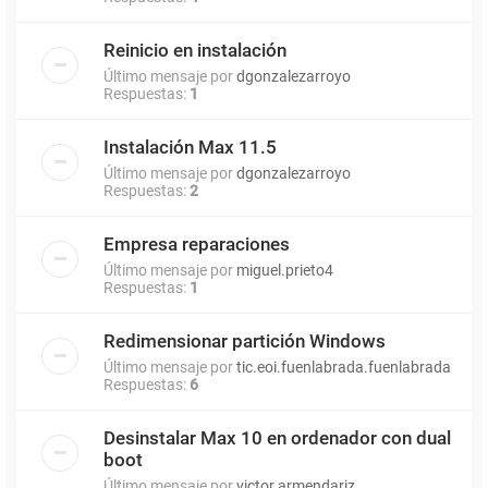
Reinicio en instalación
Último mensaje por
dgonzalezarroyo
Respuestas:
1
Instalación Max 11.5
Último mensaje por
dgonzalezarroyo
Respuestas:
2
Empresa reparaciones
Último mensaje por
miguel.prieto4
Respuestas:
1
Redimensionar partición Windows
Último mensaje por
tic.eoi.fuenlabrada.fuenlabrada
Respuestas:
6
Desinstalar Max 10 en ordenador con dual
boot
Último mensaje por
victor.armendariz