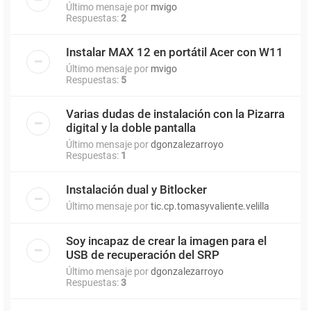
Último mensaje por
mvigo
Respuestas:
2
Instalar MAX 12 en portátil Acer con W11
Último mensaje por
mvigo
Respuestas:
5
Varias dudas de instalación con la Pizarra
digital y la doble pantalla
Último mensaje por
dgonzalezarroyo
Respuestas:
1
Instalación dual y Bitlocker
Último mensaje por
tic.cp.tomasyvaliente.velilla
Soy incapaz de crear la imagen para el
USB de recuperación del SRP
Último mensaje por
dgonzalezarroyo
Respuestas:
3