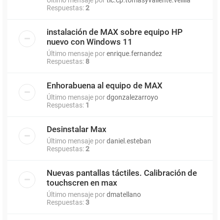
Respuestas:
2
instalación de MAX sobre equipo HP
nuevo con Windows 11
Último mensaje por
enrique.fernandez
Respuestas:
8
Enhorabuena al equipo de MAX
Último mensaje por
dgonzalezarroyo
Respuestas:
1
Desinstalar Max
Último mensaje por
daniel.esteban
Respuestas:
2
Nuevas pantallas táctiles. Calibración de
touchscren en max
Último mensaje por
dmatellano
Respuestas:
3