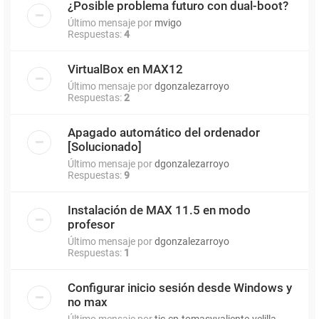
¿Posible problema futuro con dual-boot?
Último mensaje por
mvigo
Respuestas:
4
VirtualBox en MAX12
Último mensaje por
dgonzalezarroyo
Respuestas:
2
Apagado automático del ordenador
[Solucionado]
Último mensaje por
dgonzalezarroyo
Respuestas:
9
Instalación de MAX 11.5 en modo
profesor
Último mensaje por
dgonzalezarroyo
Respuestas:
1
Configurar inicio sesión desde Windows y
no max
Último mensaje por
tic.cp.tomasyvaliente.velilla