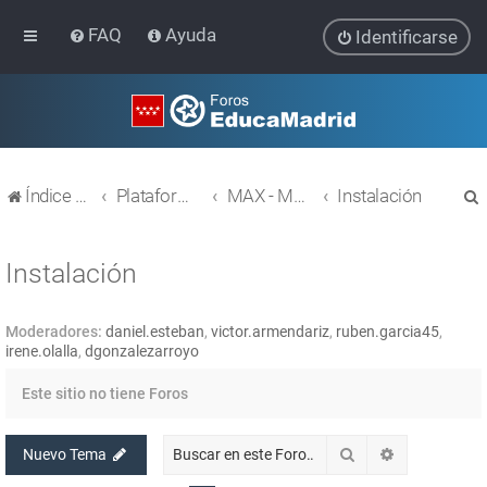
FAQ
Ayuda
Identificarse
Índice general
Plataforma Educativa EducaMadrid
MAX - MAdrid_linuX
Instalación
Instalación
Moderadores:
daniel.esteban
,
victor.armendariz
,
ruben.garcia45
,
r
irene.olalla
,
dgonzalezarroyo
Este sitio no tiene Foros
Buscar
Búsqueda av
Nuevo Tema