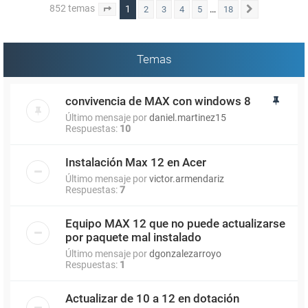
852 temas
1
…
2
3
4
5
18
Página
1
de
18
Siguiente
Temas
convivencia de MAX con windows 8
Último mensaje por
daniel.martinez15
Respuestas:
10
Instalación Max 12 en Acer
Último mensaje por
victor.armendariz
Respuestas:
7
Equipo MAX 12 que no puede actualizarse
por paquete mal instalado
Último mensaje por
dgonzalezarroyo
Respuestas:
1
Actualizar de 10 a 12 en dotación