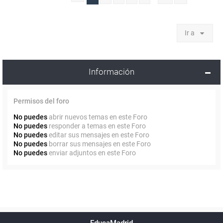
Ir a
Información
Permisos del foro
No puedes
abrir nuevos temas en este Foro
No puedes
responder a temas en este Foro
No puedes
editar sus mensajes en este Foro
No puedes
borrar sus mensajes en este Foro
No puedes
enviar adjuntos en este Foro
Powered by
phpBB
™
Índice general
Todos los horarios
Privacidad
Borrar cookies
Condiciones
Contáctanos