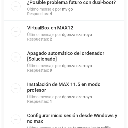
¿Posible problema futuro con dual-boot?
Último mensaje por
mvigo
Respuestas:
4
VirtualBox en MAX12
Último mensaje por
dgonzalezarroyo
Respuestas:
2
Apagado automático del ordenador
[Solucionado]
Último mensaje por
dgonzalezarroyo
Respuestas:
9
Instalación de MAX 11.5 en modo
profesor
Último mensaje por
dgonzalezarroyo
Respuestas:
1
Configurar inicio sesión desde Windows y
no max
Último mensaje por
tic.cp.tomasyvaliente.velilla