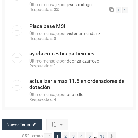
Último mensaje por
jesus.rodrigo
Respuestas:
22
1
2
Placa base MSI
Último mensaje por
victor.armendariz
Respuestas:
3
ayuda con estas particiones
Último mensaje por
dgonzalezarroyo
Respuestas:
1
actualizar a max 11.5 en ordenadores de
dotación
Último mensaje por
ana.rello
Respuestas:
4
Nuevo Tema
852 temas
1
…
2
3
4
5
18
Página
1
de
18
Siguiente