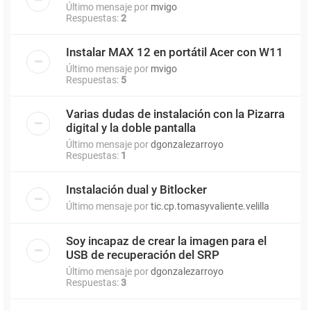
Último mensaje por
mvigo
Respuestas:
2
Instalar MAX 12 en portátil Acer con W11
Último mensaje por
mvigo
Respuestas:
5
Varias dudas de instalación con la Pizarra
digital y la doble pantalla
Último mensaje por
dgonzalezarroyo
Respuestas:
1
Instalación dual y Bitlocker
Último mensaje por
tic.cp.tomasyvaliente.velilla
Soy incapaz de crear la imagen para el
USB de recuperación del SRP
Último mensaje por
dgonzalezarroyo
Respuestas:
3