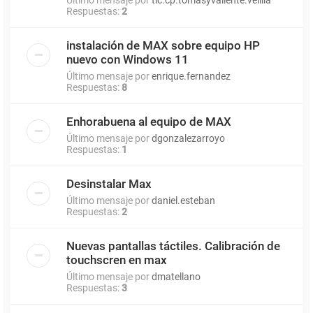
Respuestas:
2
instalación de MAX sobre equipo HP
nuevo con Windows 11
Último mensaje por
enrique.fernandez
Respuestas:
8
Enhorabuena al equipo de MAX
Último mensaje por
dgonzalezarroyo
Respuestas:
1
Desinstalar Max
Último mensaje por
daniel.esteban
Respuestas:
2
Nuevas pantallas táctiles. Calibración de
touchscren en max
Último mensaje por
dmatellano
Respuestas:
3