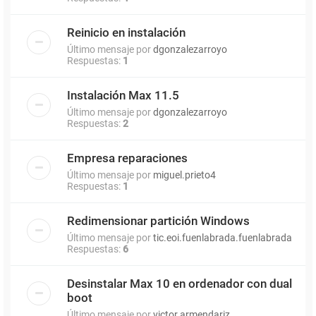
Reinicio en instalación
Último mensaje por
dgonzalezarroyo
Respuestas:
1
Instalación Max 11.5
Último mensaje por
dgonzalezarroyo
Respuestas:
2
Empresa reparaciones
Último mensaje por
miguel.prieto4
Respuestas:
1
Redimensionar partición Windows
Último mensaje por
tic.eoi.fuenlabrada.fuenlabrada
Respuestas:
6
Desinstalar Max 10 en ordenador con dual
boot
Último mensaje por
victor.armendariz