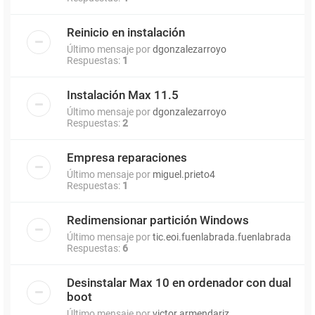
Reinicio en instalación
Último mensaje por
dgonzalezarroyo
Respuestas:
1
Instalación Max 11.5
Último mensaje por
dgonzalezarroyo
Respuestas:
2
Empresa reparaciones
Último mensaje por
miguel.prieto4
Respuestas:
1
Redimensionar partición Windows
Último mensaje por
tic.eoi.fuenlabrada.fuenlabrada
Respuestas:
6
Desinstalar Max 10 en ordenador con dual
boot
Último mensaje por
victor.armendariz