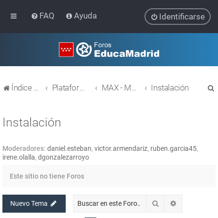
FAQ
Ayuda
Identificarse
Índice general
Plataforma Educativa EducaMadrid
MAX - MAdrid_linuX
Instalación
Instalación
Moderadores:
daniel.esteban
,
victor.armendariz
,
ruben.garcia45
,
r
irene.olalla
,
dgonzalezarroyo
Este sitio no tiene Foros
Buscar
Búsqueda av
Nuevo Tema