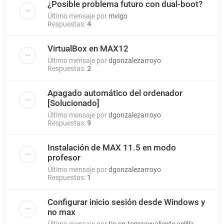
¿Posible problema futuro con dual-boot?
Último mensaje por
mvigo
Respuestas:
4
VirtualBox en MAX12
Último mensaje por
dgonzalezarroyo
Respuestas:
2
Apagado automático del ordenador
[Solucionado]
Último mensaje por
dgonzalezarroyo
Respuestas:
9
Instalación de MAX 11.5 en modo
profesor
Último mensaje por
dgonzalezarroyo
Respuestas:
1
Configurar inicio sesión desde Windows y
no max
Último mensaje por
tic.cp.tomasyvaliente.velilla