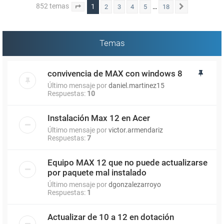
852 temas
1
…
2
3
4
5
18
Página
1
de
18
Siguiente
Temas
convivencia de MAX con windows 8
Último mensaje por
daniel.martinez15
Respuestas:
10
Instalación Max 12 en Acer
Último mensaje por
victor.armendariz
Respuestas:
7
Equipo MAX 12 que no puede actualizarse
por paquete mal instalado
Último mensaje por
dgonzalezarroyo
Respuestas:
1
Actualizar de 10 a 12 en dotación