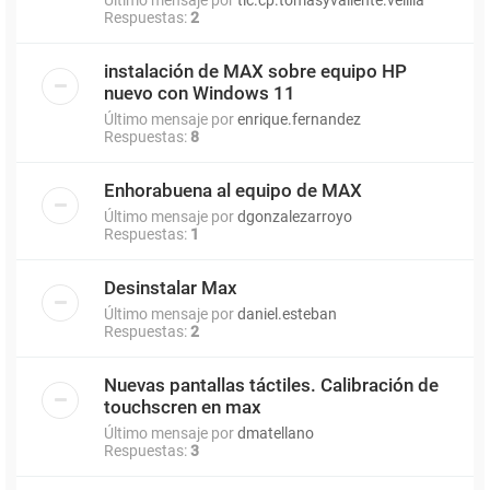
Respuestas:
2
instalación de MAX sobre equipo HP
nuevo con Windows 11
Último mensaje por
enrique.fernandez
Respuestas:
8
Enhorabuena al equipo de MAX
Último mensaje por
dgonzalezarroyo
Respuestas:
1
Desinstalar Max
Último mensaje por
daniel.esteban
Respuestas:
2
Nuevas pantallas táctiles. Calibración de
touchscren en max
Último mensaje por
dmatellano
Respuestas:
3