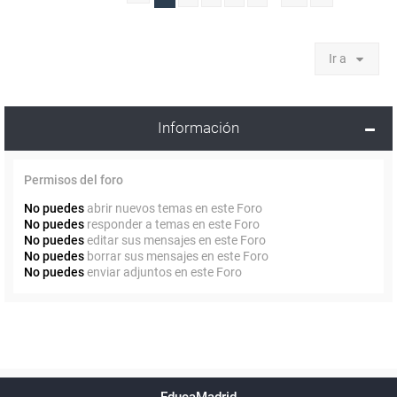
Ir a
Información
Permisos del foro
No puedes
abrir nuevos temas en este Foro
No puedes
responder a temas en este Foro
No puedes
editar sus mensajes en este Foro
No puedes
borrar sus mensajes en este Foro
No puedes
enviar adjuntos en este Foro
Powered by
phpBB
™
Índice general
Todos los horarios
Privacidad
Borrar cookies
Condiciones
Contáctanos