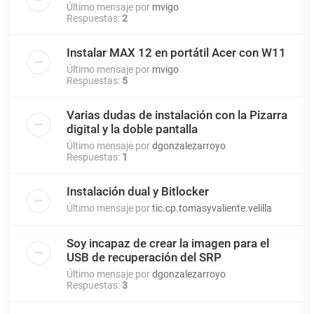
Último mensaje por
mvigo
Respuestas:
2
Instalar MAX 12 en portátil Acer con W11
Último mensaje por
mvigo
Respuestas:
5
Varias dudas de instalación con la Pizarra
digital y la doble pantalla
Último mensaje por
dgonzalezarroyo
Respuestas:
1
Instalación dual y Bitlocker
Último mensaje por
tic.cp.tomasyvaliente.velilla
Soy incapaz de crear la imagen para el
USB de recuperación del SRP
Último mensaje por
dgonzalezarroyo
Respuestas:
3