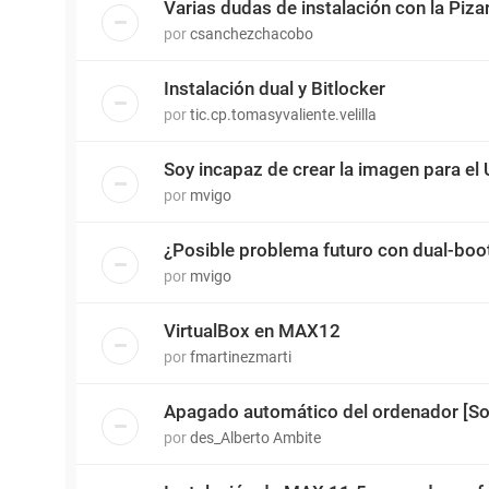
Varias dudas de instalación con la Pizarr
por
csanchezchacobo
Instalación dual y Bitlocker
por
tic.cp.tomasyvaliente.velilla
Soy incapaz de crear la imagen para el
por
mvigo
¿Posible problema futuro con dual-boo
por
mvigo
VirtualBox en MAX12
por
fmartinezmarti
Apagado automático del ordenador [So
por
des_Alberto Ambite