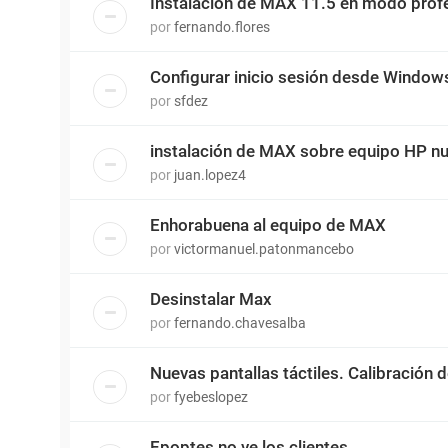
Instalación de MAX 11.5 en modo prof
por
fernando.flores
Configurar inicio sesión desde Window
por
sfdez
instalación de MAX sobre equipo HP 
por
juan.lopez4
Enhorabuena al equipo de MAX
por
victormanuel.patonmancebo
Desinstalar Max
por
fernando.chavesalba
Nuevas pantallas táctiles. Calibración
por
fyebeslopez
Epoptes no ve los clientes