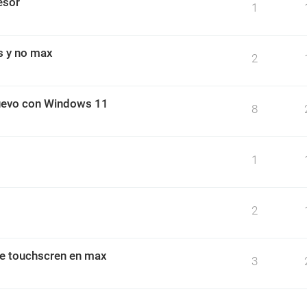
esor
1
s y no max
2
nuevo con Windows 11
8
1
2
 de touchscren en max
3