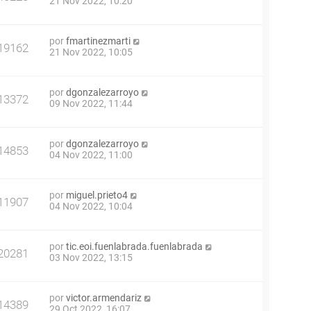
21 Nov 2022, 10:20
por
fmartinezmarti
19162
21 Nov 2022, 10:05
por
dgonzalezarroyo
13372
09 Nov 2022, 11:44
por
dgonzalezarroyo
14853
04 Nov 2022, 11:00
por
miguel.prieto4
11907
04 Nov 2022, 10:04
por
tic.eoi.fuenlabrada.fuenlabrada
20281
03 Nov 2022, 13:15
por
victor.armendariz
14389
29 Oct 2022, 16:07