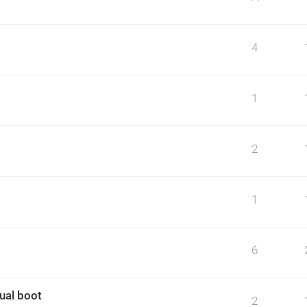
4
1
2
1
6
ual boot
2