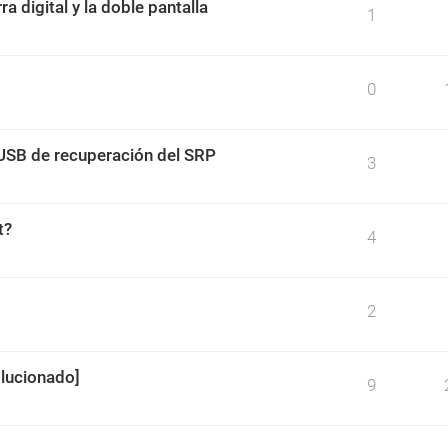
a digital y la doble pantalla
1
0
 USB de recuperación del SRP
3
t?
4
2
lucionado]
9