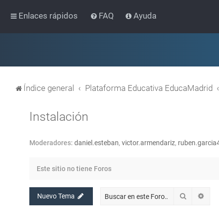
Enlaces rápidos
FAQ
Ayuda
Índice general
Plataforma Educativa EducaMadrid
Instalación
Moderadores:
daniel.esteban
,
victor.armendariz
,
ruben.garcia
Este sitio no tiene Foros
Buscar
Bús
Nuevo Tema