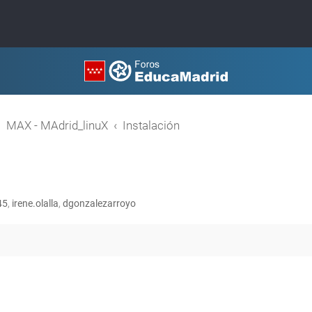
MAX - MAdrid_linuX
Instalación
45
,
irene.olalla
,
dgonzalezarroyo
queda avanzada