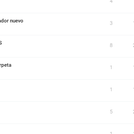
4
nador nuevo
3
S
8
rpeta
1
1
5
1