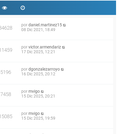
por
daniel.martinez15
34628
08 Dic 2021, 18:49
por
victor.armendariz
11459
17 Dic 2025, 12:21
por
dgonzalezarroyo
5196
16 Dic 2025, 20:12
por
mvigo
7458
15 Dic 2025, 20:21
por
mvigo
15085
15 Dic 2025, 19:59