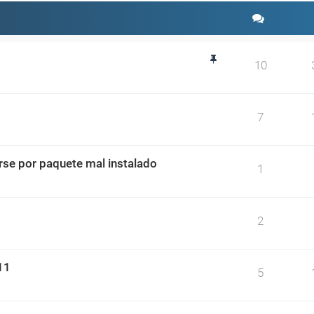
10
7
se por paquete mal instalado
1
2
11
5