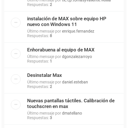
Respuestas:
2
instalación de MAX sobre equipo HP
nuevo con Windows 11
Último mensaje por
enrique.fernandez
Respuestas:
8
Enhorabuena al equipo de MAX
Último mensaje por
dgonzalezarroyo
Respuestas:
1
Desinstalar Max
Último mensaje por
daniel.esteban
Respuestas:
2
Nuevas pantallas táctiles. Calibración de
touchscren en max
Último mensaje por
dmatellano
Respuestas:
3