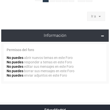
Ir a
Información
Permisos del foro
No puedes
abrir nuevos temas en este Foro
No puedes
responder a temas en este Foro
No puedes
editar sus mensajes en este Foro
No puedes
borrar sus mensajes en este Foro
No puedes
enviar adjuntos en este Foro
Powered by
phpBB
™
Índice general
Todos los horarios
Privacidad
Borrar cookies
Condiciones
Contáctanos