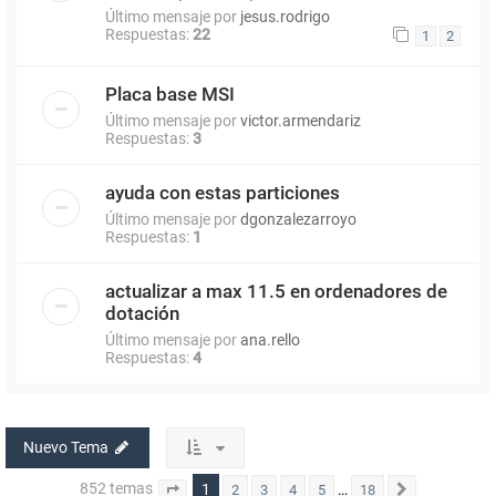
Último mensaje por
jesus.rodrigo
Respuestas:
22
1
2
Placa base MSI
Último mensaje por
victor.armendariz
Respuestas:
3
ayuda con estas particiones
Último mensaje por
dgonzalezarroyo
Respuestas:
1
actualizar a max 11.5 en ordenadores de
dotación
Último mensaje por
ana.rello
Respuestas:
4
Nuevo Tema
852 temas
1
…
2
3
4
5
18
Página
1
de
18
Siguiente