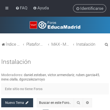
FAQ
Ayuda
Identificarse
Índice general
Plataforma Educativa EducaMadrid
MAX - MAdrid_linuX
Instalación
Instalación
Moderadores:
daniel.esteban
,
victor.armendariz
,
ruben.garcia45
,
r
irene.olalla
,
dgonzalezarroyo
Este sitio no tiene Foros
Buscar
Búsqueda av
Nuevo Tema