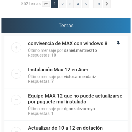
852 temas
1
…
2
3
4
5
18
Página
1
de
18
Siguiente
Temas
convivencia de MAX con windows 8
Último mensaje por
daniel.martinez15
Respuestas:
10
Instalación Max 12 en Acer
Último mensaje por
victor.armendariz
Respuestas:
7
Equipo MAX 12 que no puede actualizarse
por paquete mal instalado
Último mensaje por
dgonzalezarroyo
Respuestas:
1
Actualizar de 10 a 12 en dotación