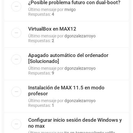
¿Posible problema futuro con dual-boot?
Último mensaje por
mvigo
Respuestas:
4
VirtualBox en MAX12
Último mensaje por
dgonzalezarroyo
Respuestas:
2
Apagado automático del ordenador
[Solucionado]
Último mensaje por
dgonzalezarroyo
Respuestas:
9
Instalación de MAX 11.5 en modo
profesor
Último mensaje por
dgonzalezarroyo
Respuestas:
1
Configurar inicio sesión desde Windows y
no max
Último mensaje por
tic.cp.tomasyvaliente.velilla