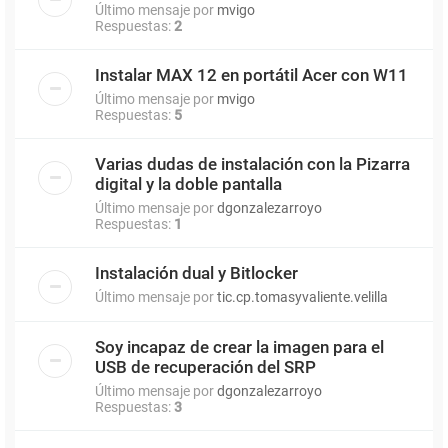
Último mensaje por
mvigo
Respuestas:
2
Instalar MAX 12 en portátil Acer con W11
Último mensaje por
mvigo
Respuestas:
5
Varias dudas de instalación con la Pizarra
digital y la doble pantalla
Último mensaje por
dgonzalezarroyo
Respuestas:
1
Instalación dual y Bitlocker
Último mensaje por
tic.cp.tomasyvaliente.velilla
Soy incapaz de crear la imagen para el
USB de recuperación del SRP
Último mensaje por
dgonzalezarroyo
Respuestas:
3