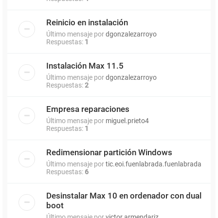
Reinicio en instalación
Último mensaje por
dgonzalezarroyo
Respuestas:
1
Instalación Max 11.5
Último mensaje por
dgonzalezarroyo
Respuestas:
2
Empresa reparaciones
Último mensaje por
miguel.prieto4
Respuestas:
1
Redimensionar partición Windows
Último mensaje por
tic.eoi.fuenlabrada.fuenlabrada
Respuestas:
6
Desinstalar Max 10 en ordenador con dual
boot
Último mensaje por
victor.armendariz