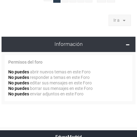
Ir a
Información
Permisos del foro
No puedes
abrir nuevos temas en este Foro
No puedes
responder a temas en este Foro
No puedes
editar sus mensajes en este Foro
No puedes
borrar sus mensajes en este Foro
No puedes
enviar adjuntos en este Foro
Powered by
phpBB
™
Índice general
Todos los horarios
Privacidad
Borrar cookies
Condiciones
Contáctanos