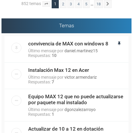
852 temas
1
…
2
3
4
5
18
Página
1
de
18
Siguiente
Temas
convivencia de MAX con windows 8
Último mensaje por
daniel.martinez15
Respuestas:
10
Instalación Max 12 en Acer
Último mensaje por
victor.armendariz
Respuestas:
7
Equipo MAX 12 que no puede actualizarse
por paquete mal instalado
Último mensaje por
dgonzalezarroyo
Respuestas:
1
Actualizar de 10 a 12 en dotación