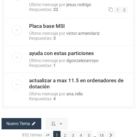
Último mensaje por
jesus.rodrigo
Respuestas:
22
1
2
Placa base MSI
Último mensaje por
victor.armendariz
Respuestas:
3
ayuda con estas particiones
Último mensaje por
dgonzalezarroyo
Respuestas:
1
actualizar a max 11.5 en ordenadores de
dotación
Último mensaje por
ana.rello
Respuestas:
4
Nuevo Tema
852 temas
1
…
2
3
4
5
18
Página
1
de
18
Siguiente