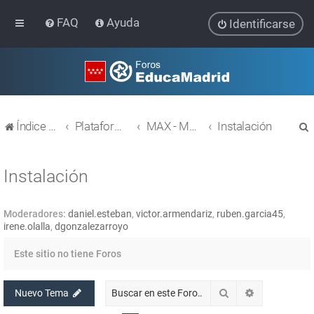
FAQ
Ayuda
Identificarse
Índice general
Plataforma Educativa EducaMadrid
MAX - MAdrid_linuX
Instalación
Instalación
Moderadores:
daniel.esteban
,
victor.armendariz
,
ruben.garcia45
,
r
irene.olalla
,
dgonzalezarroyo
Este sitio no tiene Foros
Buscar
Búsqueda av
Nuevo Tema