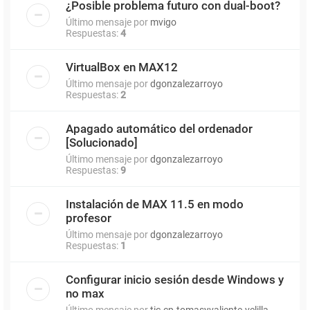
¿Posible problema futuro con dual-boot?
Último mensaje por
mvigo
Respuestas:
4
VirtualBox en MAX12
Último mensaje por
dgonzalezarroyo
Respuestas:
2
Apagado automático del ordenador
[Solucionado]
Último mensaje por
dgonzalezarroyo
Respuestas:
9
Instalación de MAX 11.5 en modo
profesor
Último mensaje por
dgonzalezarroyo
Respuestas:
1
Configurar inicio sesión desde Windows y
no max
Último mensaje por
tic.cp.tomasyvaliente.velilla