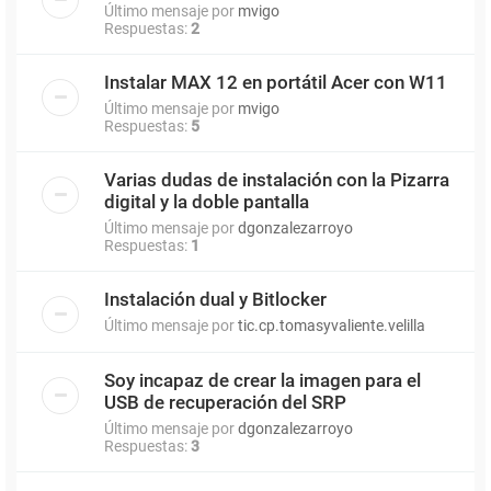
Último mensaje por
mvigo
Respuestas:
2
Instalar MAX 12 en portátil Acer con W11
Último mensaje por
mvigo
Respuestas:
5
Varias dudas de instalación con la Pizarra
digital y la doble pantalla
Último mensaje por
dgonzalezarroyo
Respuestas:
1
Instalación dual y Bitlocker
Último mensaje por
tic.cp.tomasyvaliente.velilla
Soy incapaz de crear la imagen para el
USB de recuperación del SRP
Último mensaje por
dgonzalezarroyo
Respuestas:
3