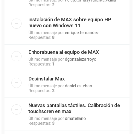
Respuestas:
2
instalación de MAX sobre equipo HP
nuevo con Windows 11
Último mensaje por
enrique.fernandez
Respuestas:
8
Enhorabuena al equipo de MAX
Último mensaje por
dgonzalezarroyo
Respuestas:
1
Desinstalar Max
Último mensaje por
daniel.esteban
Respuestas:
2
Nuevas pantallas táctiles. Calibración de
touchscren en max
Último mensaje por
dmatellano
Respuestas:
3