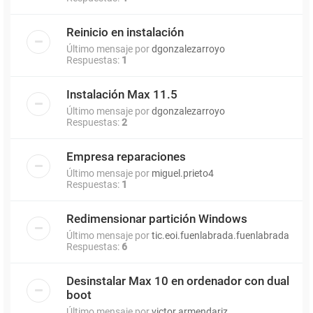
Reinicio en instalación
Último mensaje por
dgonzalezarroyo
Respuestas:
1
Instalación Max 11.5
Último mensaje por
dgonzalezarroyo
Respuestas:
2
Empresa reparaciones
Último mensaje por
miguel.prieto4
Respuestas:
1
Redimensionar partición Windows
Último mensaje por
tic.eoi.fuenlabrada.fuenlabrada
Respuestas:
6
Desinstalar Max 10 en ordenador con dual
boot
Último mensaje por
victor.armendariz