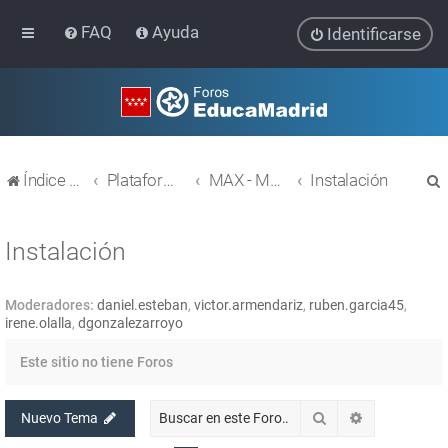
FAQ
Ayuda
Identificarse
Índice general
Plataforma Educativa EducaMadrid
MAX - MAdrid_linuX
Instalación
Instalación
Moderadores:
daniel.esteban
,
victor.armendariz
,
ruben.garcia45
,
r
irene.olalla
,
dgonzalezarroyo
Este sitio no tiene Foros
Buscar
Búsqueda av
Nuevo Tema