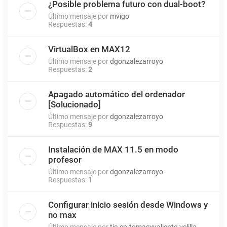
¿Posible problema futuro con dual-boot?
Último mensaje por
mvigo
Respuestas:
4
VirtualBox en MAX12
Último mensaje por
dgonzalezarroyo
Respuestas:
2
Apagado automático del ordenador
[Solucionado]
Último mensaje por
dgonzalezarroyo
Respuestas:
9
Instalación de MAX 11.5 en modo
profesor
Último mensaje por
dgonzalezarroyo
Respuestas:
1
Configurar inicio sesión desde Windows y
no max
Último mensaje por
tic.cp.tomasyvaliente.velilla