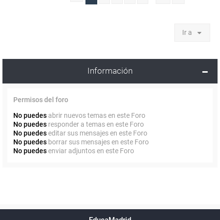
Ir a
Información
Permisos del foro
No puedes
abrir nuevos temas en este Foro
No puedes
responder a temas en este Foro
No puedes
editar sus mensajes en este Foro
No puedes
borrar sus mensajes en este Foro
No puedes
enviar adjuntos en este Foro
Powered by
phpBB
™
Índice general
Todos los horarios
Privacidad
Borrar cookies
Condiciones
Contáctanos