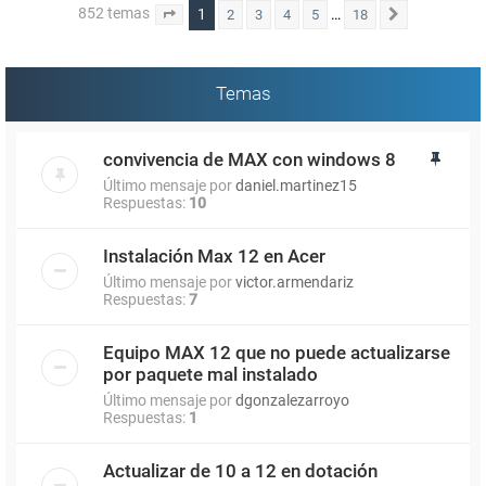
852 temas
1
…
2
3
4
5
18
Página
1
de
18
Siguiente
Temas
convivencia de MAX con windows 8
Último mensaje por
daniel.martinez15
Respuestas:
10
Instalación Max 12 en Acer
Último mensaje por
victor.armendariz
Respuestas:
7
Equipo MAX 12 que no puede actualizarse
por paquete mal instalado
Último mensaje por
dgonzalezarroyo
Respuestas:
1
Actualizar de 10 a 12 en dotación