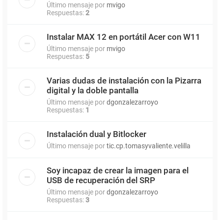
Último mensaje por
mvigo
Respuestas:
2
Instalar MAX 12 en portátil Acer con W11
Último mensaje por
mvigo
Respuestas:
5
Varias dudas de instalación con la Pizarra
digital y la doble pantalla
Último mensaje por
dgonzalezarroyo
Respuestas:
1
Instalación dual y Bitlocker
Último mensaje por
tic.cp.tomasyvaliente.velilla
Soy incapaz de crear la imagen para el
USB de recuperación del SRP
Último mensaje por
dgonzalezarroyo
Respuestas:
3