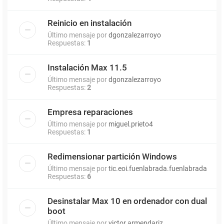
Reinicio en instalación
Último mensaje por
dgonzalezarroyo
Respuestas:
1
Instalación Max 11.5
Último mensaje por
dgonzalezarroyo
Respuestas:
2
Empresa reparaciones
Último mensaje por
miguel.prieto4
Respuestas:
1
Redimensionar partición Windows
Último mensaje por
tic.eoi.fuenlabrada.fuenlabrada
Respuestas:
6
Desinstalar Max 10 en ordenador con dual
boot
Último mensaje por
victor.armendariz