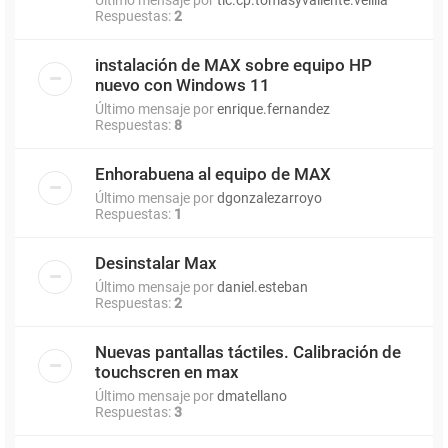
Respuestas:
2
instalación de MAX sobre equipo HP
nuevo con Windows 11
Último mensaje por
enrique.fernandez
Respuestas:
8
Enhorabuena al equipo de MAX
Último mensaje por
dgonzalezarroyo
Respuestas:
1
Desinstalar Max
Último mensaje por
daniel.esteban
Respuestas:
2
Nuevas pantallas táctiles. Calibración de
touchscren en max
Último mensaje por
dmatellano
Respuestas:
3