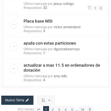
Último mensaje por
jesus.rodrigo
Respuestas:
22
1
2
Placa base MSI
Último mensaje por
victor.armendariz
Respuestas:
3
ayuda con estas particiones
Último mensaje por
dgonzalezarroyo
Respuestas:
1
actualizar a max 11.5 en ordenadores de
dotación
Último mensaje por
ana.rello
Respuestas:
4
Nuevo Tema
852 temas
1
…
2
3
4
5
18
Página
1
de
18
Siguiente