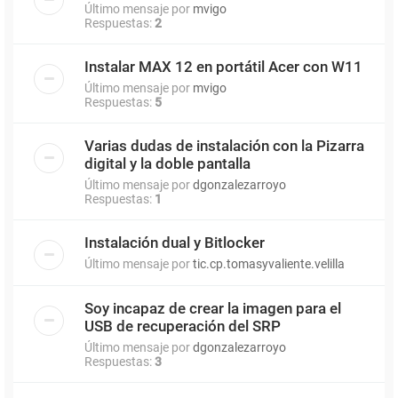
Último mensaje por
mvigo
Respuestas:
2
Instalar MAX 12 en portátil Acer con W11
Último mensaje por
mvigo
Respuestas:
5
Varias dudas de instalación con la Pizarra
digital y la doble pantalla
Último mensaje por
dgonzalezarroyo
Respuestas:
1
Instalación dual y Bitlocker
Último mensaje por
tic.cp.tomasyvaliente.velilla
Soy incapaz de crear la imagen para el
USB de recuperación del SRP
Último mensaje por
dgonzalezarroyo
Respuestas:
3