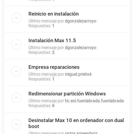
Reinicio en instalación
Último mensaje por
dgonzalezarroyo
Respuestas:
1
Instalación Max 11.5
Último mensaje por
dgonzalezarroyo
Respuestas:
2
Empresa reparaciones
Último mensaje por
miguel.prieto4
Respuestas:
1
Redimensionar partición Windows
Último mensaje por
tic.eoi.fuenlabrada.fuenlabrada
Respuestas:
6
Desinstalar Max 10 en ordenador con dual
boot
Último mensaje por
victor.armendariz