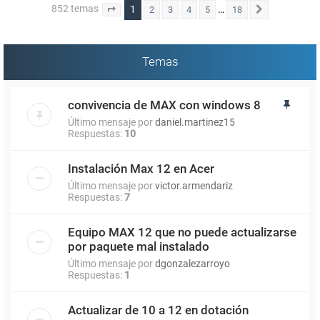
852 temas
1
…
2
3
4
5
18
Página
1
de
18
Siguiente
Temas
convivencia de MAX con windows 8
Último mensaje por
daniel.martinez15
Respuestas:
10
Instalación Max 12 en Acer
Último mensaje por
victor.armendariz
Respuestas:
7
Equipo MAX 12 que no puede actualizarse
por paquete mal instalado
Último mensaje por
dgonzalezarroyo
Respuestas:
1
Actualizar de 10 a 12 en dotación