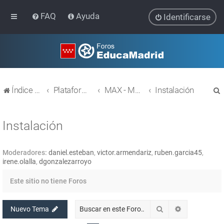
FAQ
Ayuda
Identificarse
Índice general
Plataforma Educativa EducaMadrid
MAX - MAdrid_linuX
Instalación
Instalación
Moderadores:
daniel.esteban
,
victor.armendariz
,
ruben.garcia45
,
r
irene.olalla
,
dgonzalezarroyo
Este sitio no tiene Foros
Buscar
Búsqueda av
Nuevo Tema