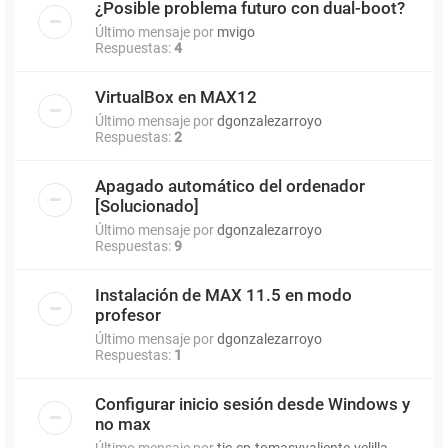
¿Posible problema futuro con dual-boot?
Último mensaje por
mvigo
Respuestas:
4
VirtualBox en MAX12
Último mensaje por
dgonzalezarroyo
Respuestas:
2
Apagado automático del ordenador
[Solucionado]
Último mensaje por
dgonzalezarroyo
Respuestas:
9
Instalación de MAX 11.5 en modo
profesor
Último mensaje por
dgonzalezarroyo
Respuestas:
1
Configurar inicio sesión desde Windows y
no max
Último mensaje por
tic.cp.tomasyvaliente.velilla