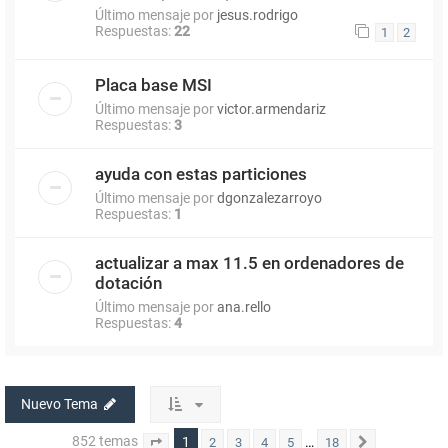
Último mensaje por
jesus.rodrigo
Respuestas:
22
1
2
Placa base MSI
Último mensaje por
victor.armendariz
Respuestas:
3
ayuda con estas particiones
Último mensaje por
dgonzalezarroyo
Respuestas:
1
actualizar a max 11.5 en ordenadores de
dotación
Último mensaje por
ana.rello
Respuestas:
4
Nuevo Tema
852 temas
1
…
2
3
4
5
18
Página
1
de
18
Siguiente