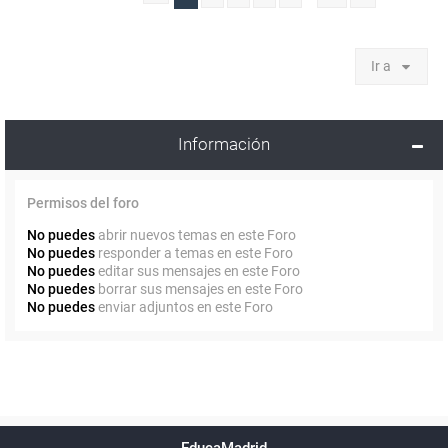
Ir a
Información
Permisos del foro
No puedes
abrir nuevos temas en este Foro
No puedes
responder a temas en este Foro
No puedes
editar sus mensajes en este Foro
No puedes
borrar sus mensajes en este Foro
No puedes
enviar adjuntos en este Foro
Powered by
phpBB
™
Índice general
Todos los horarios
Privacidad
Borrar cookies
Condiciones
Contáctanos