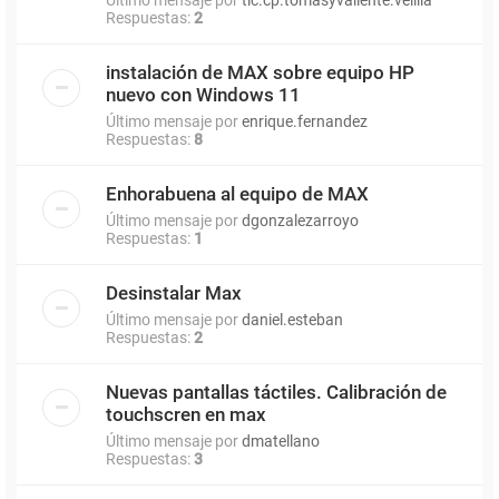
Respuestas:
2
instalación de MAX sobre equipo HP
nuevo con Windows 11
Último mensaje por
enrique.fernandez
Respuestas:
8
Enhorabuena al equipo de MAX
Último mensaje por
dgonzalezarroyo
Respuestas:
1
Desinstalar Max
Último mensaje por
daniel.esteban
Respuestas:
2
Nuevas pantallas táctiles. Calibración de
touchscren en max
Último mensaje por
dmatellano
Respuestas:
3