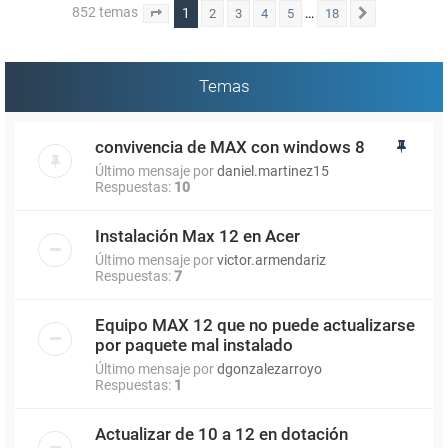
852 temas
1
…
2
3
4
5
18
Página
1
de
18
Siguiente
Temas
convivencia de MAX con windows 8
Último mensaje por
daniel.martinez15
Respuestas:
10
Instalación Max 12 en Acer
Último mensaje por
victor.armendariz
Respuestas:
7
Equipo MAX 12 que no puede actualizarse
por paquete mal instalado
Último mensaje por
dgonzalezarroyo
Respuestas:
1
Actualizar de 10 a 12 en dotación