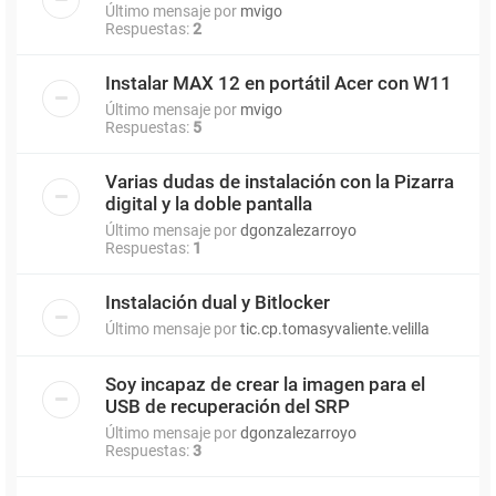
Último mensaje por
mvigo
Respuestas:
2
Instalar MAX 12 en portátil Acer con W11
Último mensaje por
mvigo
Respuestas:
5
Varias dudas de instalación con la Pizarra
digital y la doble pantalla
Último mensaje por
dgonzalezarroyo
Respuestas:
1
Instalación dual y Bitlocker
Último mensaje por
tic.cp.tomasyvaliente.velilla
Soy incapaz de crear la imagen para el
USB de recuperación del SRP
Último mensaje por
dgonzalezarroyo
Respuestas:
3