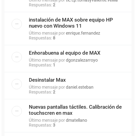
Respuestas:
2
instalación de MAX sobre equipo HP
nuevo con Windows 11
Último mensaje por
enrique.fernandez
Respuestas:
8
Enhorabuena al equipo de MAX
Último mensaje por
dgonzalezarroyo
Respuestas:
1
Desinstalar Max
Último mensaje por
daniel.esteban
Respuestas:
2
Nuevas pantallas táctiles. Calibración de
touchscren en max
Último mensaje por
dmatellano
Respuestas:
3