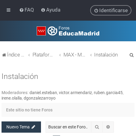
FAQ
Ayuda
Identificarse
Índice general
Plataforma Educativa EducaMadrid
MAX - MAdrid_linuX
Instalación
Instalación
Moderadores:
daniel.esteban
,
victor.armendariz
,
ruben.garcia45
,
r
irene.olalla
,
dgonzalezarroyo
Este sitio no tiene Foros
Buscar
Búsqueda av
Nuevo Tema