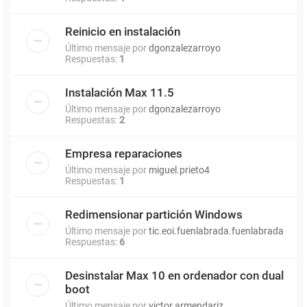
Reinicio en instalación
Último mensaje por
dgonzalezarroyo
Respuestas:
1
Instalación Max 11.5
Último mensaje por
dgonzalezarroyo
Respuestas:
2
Empresa reparaciones
Último mensaje por
miguel.prieto4
Respuestas:
1
Redimensionar partición Windows
Último mensaje por
tic.eoi.fuenlabrada.fuenlabrada
Respuestas:
6
Desinstalar Max 10 en ordenador con dual
boot
Último mensaje por
victor.armendariz