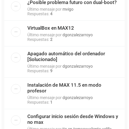
¿Posible problema futuro con dual-boot?
Último mensaje por
mvigo
Respuestas:
4
VirtualBox en MAX12
Último mensaje por
dgonzalezarroyo
Respuestas:
2
Apagado automático del ordenador
[Solucionado]
Último mensaje por
dgonzalezarroyo
Respuestas:
9
Instalación de MAX 11.5 en modo
profesor
Último mensaje por
dgonzalezarroyo
Respuestas:
1
Configurar inicio sesión desde Windows y
no max
Último mensaje por
tic.cp.tomasyvaliente.velilla