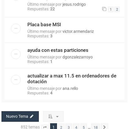
Último mensaje por
jesus.rodrigo
Respuestas:
22
1
2
Placa base MSI
Último mensaje por
victor.armendariz
Respuestas:
3
ayuda con estas particiones
Último mensaje por
dgonzalezarroyo
Respuestas:
1
actualizar a max 11.5 en ordenadores de
dotación
Último mensaje por
ana.rello
Respuestas:
4
Nuevo Tema
852 temas
1
…
2
3
4
5
18
Página
1
de
18
Siguiente