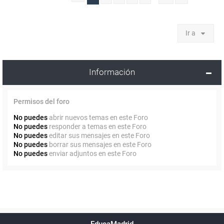
Ir a
Información
Permisos del foro
No puedes
abrir nuevos temas en este Foro
No puedes
responder a temas en este Foro
No puedes
editar sus mensajes en este Foro
No puedes
borrar sus mensajes en este Foro
No puedes
enviar adjuntos en este Foro
Powered by
phpBB
™
Índice general
Todos los horarios
Privacidad
Borrar cookies
Condiciones
Contáctanos