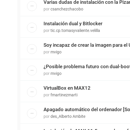
Varias dudas de instalación con la Pizarr
por
csanchezchacobo
Instalación dual y Bitlocker
por
tic.cp.tomasyvaliente.velilla
Soy incapaz de crear la imagen para el
por
mvigo
¿Posible problema futuro con dual-boo
por
mvigo
VirtualBox en MAX12
por
fmartinezmarti
Apagado automático del ordenador [So
por
des_Alberto Ambite