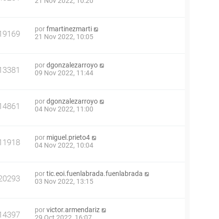
21 Nov 2022, 10:20
por
fmartinezmarti
19169
21 Nov 2022, 10:05
por
dgonzalezarroyo
13381
09 Nov 2022, 11:44
por
dgonzalezarroyo
14861
04 Nov 2022, 11:00
por
miguel.prieto4
11918
04 Nov 2022, 10:04
por
tic.eoi.fuenlabrada.fuenlabrada
20293
03 Nov 2022, 13:15
por
victor.armendariz
14397
29 Oct 2022, 16:07