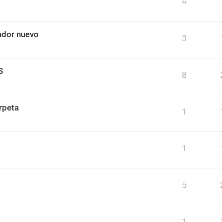
4
nador nuevo
3
S
8
rpeta
1
1
5
1