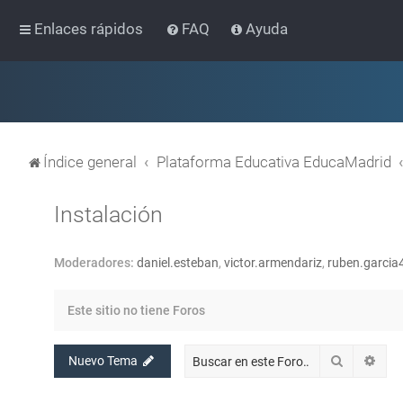
Enlaces rápidos
FAQ
Ayuda
Índice general
Plataforma Educativa EducaMadrid
Instalación
Moderadores:
daniel.esteban
,
victor.armendariz
,
ruben.garcia
Este sitio no tiene Foros
Buscar
Bús
Nuevo Tema