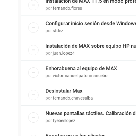
Instalación de MAX 11.5 en modo prof
por
fernando.flores
Configurar inicio sesión desde Window
por
sfdez
instalación de MAX sobre equipo HP 
por
juan.lopez4
Enhorabuena al equipo de MAX
por
victormanuel.patonmancebo
Desinstalar Max
por
fernando.chavesalba
Nuevas pantallas táctiles. Calibración
por
fyebeslopez
Epoptes no ve los clientes