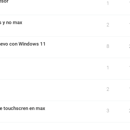
esor
1
s y no max
2
nuevo con Windows 11
8
1
2
 de touchscren en max
3