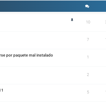
10
7
se por paquete mal instalado
1
2
11
5