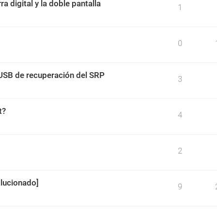
a digital y la doble pantalla
1
0
 USB de recuperación del SRP
3
t?
4
2
lucionado]
9