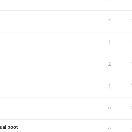
4
1
2
1
6
ual boot
2