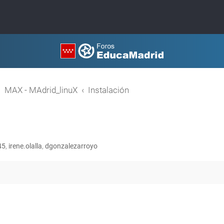
MAX - MAdrid_linuX
Instalación
45
,
irene.olalla
,
dgonzalezarroyo
queda avanzada