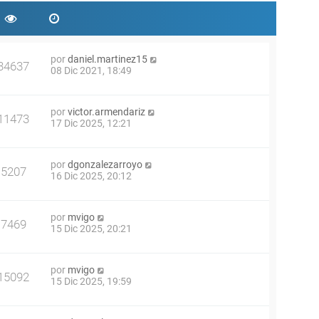
por
daniel.martinez15
34637
08 Dic 2021, 18:49
por
victor.armendariz
11473
17 Dic 2025, 12:21
por
dgonzalezarroyo
5207
16 Dic 2025, 20:12
por
mvigo
7469
15 Dic 2025, 20:21
por
mvigo
15092
15 Dic 2025, 19:59