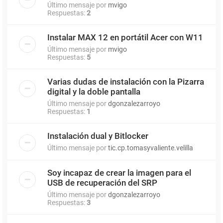
Último mensaje por
mvigo
Respuestas:
2
Instalar MAX 12 en portátil Acer con W11
Último mensaje por
mvigo
Respuestas:
5
Varias dudas de instalación con la Pizarra
digital y la doble pantalla
Último mensaje por
dgonzalezarroyo
Respuestas:
1
Instalación dual y Bitlocker
Último mensaje por
tic.cp.tomasyvaliente.velilla
Soy incapaz de crear la imagen para el
USB de recuperación del SRP
Último mensaje por
dgonzalezarroyo
Respuestas:
3