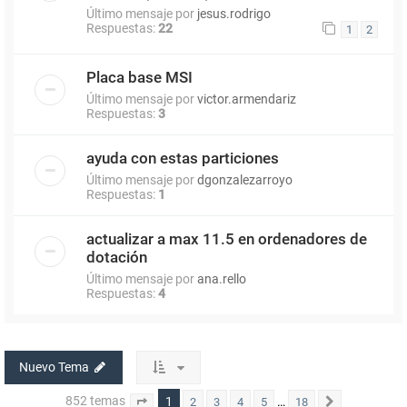
Último mensaje por
jesus.rodrigo
Respuestas:
22
1
2
Placa base MSI
Último mensaje por
victor.armendariz
Respuestas:
3
ayuda con estas particiones
Último mensaje por
dgonzalezarroyo
Respuestas:
1
actualizar a max 11.5 en ordenadores de
dotación
Último mensaje por
ana.rello
Respuestas:
4
Nuevo Tema
852 temas
1
…
2
3
4
5
18
Página
1
de
18
Siguiente