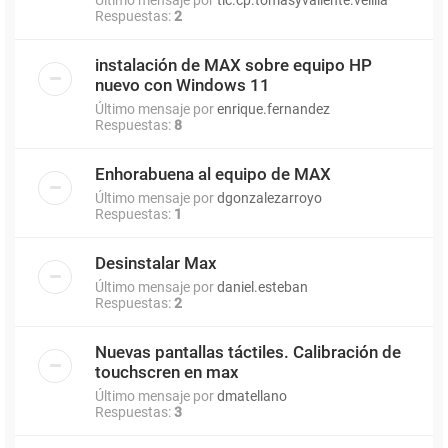
Respuestas:
2
instalación de MAX sobre equipo HP
nuevo con Windows 11
Último mensaje por
enrique.fernandez
Respuestas:
8
Enhorabuena al equipo de MAX
Último mensaje por
dgonzalezarroyo
Respuestas:
1
Desinstalar Max
Último mensaje por
daniel.esteban
Respuestas:
2
Nuevas pantallas táctiles. Calibración de
touchscren en max
Último mensaje por
dmatellano
Respuestas:
3