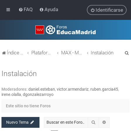
FAQ
Ayuda
Identificarse
Índice general
Plataforma Educativa EducaMadrid
MAX - MAdrid_linuX
Instalación
Instalación
Moderadores:
daniel.esteban
,
victor.armendariz
,
ruben.garcia45
,
r
irene.olalla
,
dgonzalezarroyo
Este sitio no tiene Foros
Buscar
Búsqueda av
Nuevo Tema