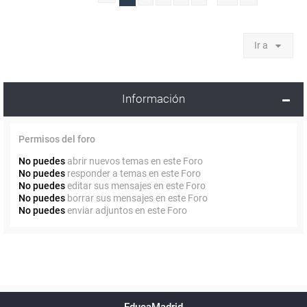
Ir a
Información
Permisos del foro
No puedes
abrir nuevos temas en este Foro
No puedes
responder a temas en este Foro
No puedes
editar sus mensajes en este Foro
No puedes
borrar sus mensajes en este Foro
No puedes
enviar adjuntos en este Foro
Powered by
phpBB
™
Índice general
Todos los horarios
Privacidad
Borrar cookies
Condiciones
Contáctanos