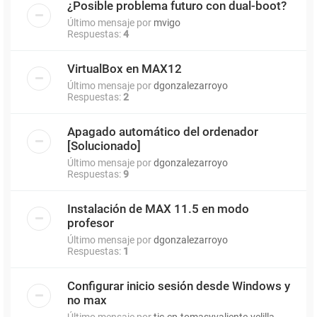
¿Posible problema futuro con dual-boot?
Último mensaje por
mvigo
Respuestas:
4
VirtualBox en MAX12
Último mensaje por
dgonzalezarroyo
Respuestas:
2
Apagado automático del ordenador
[Solucionado]
Último mensaje por
dgonzalezarroyo
Respuestas:
9
Instalación de MAX 11.5 en modo
profesor
Último mensaje por
dgonzalezarroyo
Respuestas:
1
Configurar inicio sesión desde Windows y
no max
Último mensaje por
tic.cp.tomasyvaliente.velilla