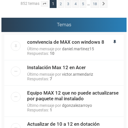
852 temas
1
…
2
3
4
5
18
Página
1
de
18
Siguiente
Temas
convivencia de MAX con windows 8
Último mensaje por
daniel.martinez15
Respuestas:
10
Instalación Max 12 en Acer
Último mensaje por
victor.armendariz
Respuestas:
7
Equipo MAX 12 que no puede actualizarse
por paquete mal instalado
Último mensaje por
dgonzalezarroyo
Respuestas:
1
Actualizar de 10 a 12 en dotación