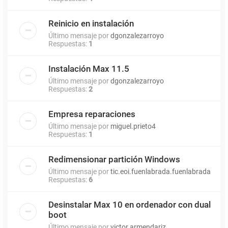
Reinicio en instalación
Último mensaje por
dgonzalezarroyo
Respuestas:
1
Instalación Max 11.5
Último mensaje por
dgonzalezarroyo
Respuestas:
2
Empresa reparaciones
Último mensaje por
miguel.prieto4
Respuestas:
1
Redimensionar partición Windows
Último mensaje por
tic.eoi.fuenlabrada.fuenlabrada
Respuestas:
6
Desinstalar Max 10 en ordenador con dual
boot
Último mensaje por
victor.armendariz