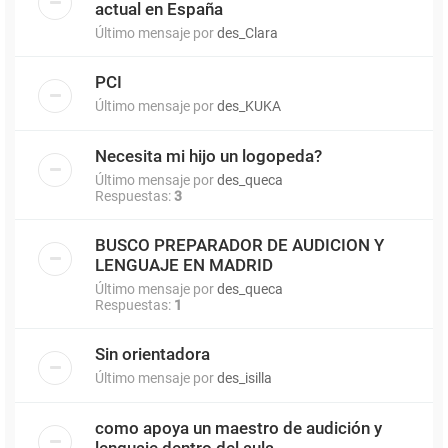
actual en España
Último mensaje por
des_Clara
PCI
Último mensaje por
des_KUKA
Necesita mi hijo un logopeda?
Último mensaje por
des_queca
Respuestas:
3
BUSCO PREPARADOR DE AUDICION Y
LENGUAJE EN MADRID
Último mensaje por
des_queca
Respuestas:
1
Sin orientadora
Último mensaje por
des_isilla
como apoya un maestro de audición y
lenguaje dentro del aula