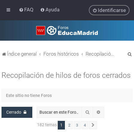
FAQ
Ayuda
Identificarse
Índice general
Foros históricos
Recopilación de hilos de foros cerrados
Recopilación de hilos de foros cerrados
r
Este sitio no tiene Foros
Buscar
Búsqueda avanz
Cerrado
182 temas
1
2
3
4
Siguiente