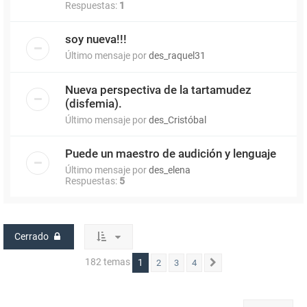
Respuestas:
1
soy nueva!!!
Último mensaje por
des_raquel31
Nueva perspectiva de la tartamudez
(disfemia).
Último mensaje por
des_Cristóbal
Puede un maestro de audición y lenguaje
Último mensaje por
des_elena
Respuestas:
5
Cerrado
182 temas
1
2
3
4
Siguiente