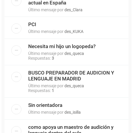
actual en España
Último mensaje por
des_Clara
PCI
Último mensaje por
des_KUKA
Necesita mi hijo un logopeda?
Último mensaje por
des_queca
Respuestas:
3
BUSCO PREPARADOR DE AUDICION Y
LENGUAJE EN MADRID
Último mensaje por
des_queca
Respuestas:
1
Sin orientadora
Último mensaje por
des_isilla
como apoya un maestro de audición y
lenguaje dentro del aula