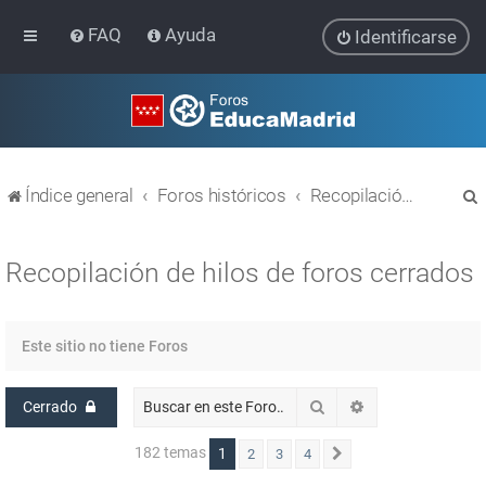
FAQ
Ayuda
Identificarse
Índice general
Foros históricos
Recopilación de hilos de foros cerrados
Recopilación de hilos de foros cerrados
r
Este sitio no tiene Foros
Buscar
Búsqueda avanz
Cerrado
182 temas
1
2
3
4
Siguiente