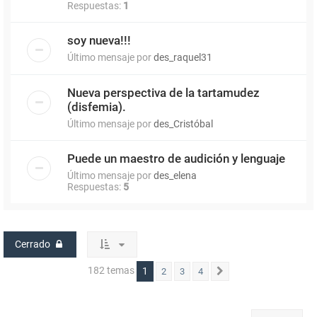
Respuestas:
1
soy nueva!!!
Último mensaje por
des_raquel31
Nueva perspectiva de la tartamudez
(disfemia).
Último mensaje por
des_Cristóbal
Puede un maestro de audición y lenguaje
Último mensaje por
des_elena
Respuestas:
5
Cerrado
182 temas
1
2
3
4
Siguiente