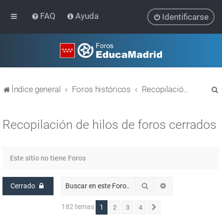
FAQ
Ayuda
Identificarse
Índice general
Foros históricos
Recopilación de hilos de foros cerrados
Recopilación de hilos de foros cerrados
r
Este sitio no tiene Foros
Buscar
Búsqueda avanz
Cerrado
182 temas
1
2
3
4
Siguiente