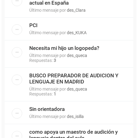
actual en España
Último mensaje por
des_Clara
PCI
Último mensaje por
des_KUKA
Necesita mi hijo un logopeda?
Último mensaje por
des_queca
Respuestas:
3
BUSCO PREPARADOR DE AUDICION Y
LENGUAJE EN MADRID
Último mensaje por
des_queca
Respuestas:
1
Sin orientadora
Último mensaje por
des_isilla
como apoya un maestro de audición y
lenguaje dentro del aula