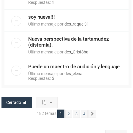
Respuestas:
1
soy nueva!!!
Último mensaje por
des_raquel31
Nueva perspectiva de la tartamudez
(disfemia).
Último mensaje por
des_Cristóbal
Puede un maestro de audición y lenguaje
Último mensaje por
des_elena
Respuestas:
5
Cerrado
182 temas
1
2
3
4
Siguiente