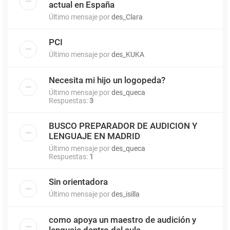
actual en España
Último mensaje por
des_Clara
PCI
Último mensaje por
des_KUKA
Necesita mi hijo un logopeda?
Último mensaje por
des_queca
Respuestas:
3
BUSCO PREPARADOR DE AUDICION Y
LENGUAJE EN MADRID
Último mensaje por
des_queca
Respuestas:
1
Sin orientadora
Último mensaje por
des_isilla
como apoya un maestro de audición y
lenguaje dentro del aula