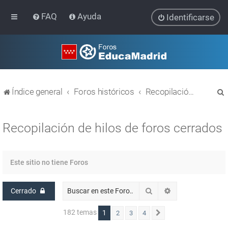
FAQ
Ayuda
Identificarse
Índice general
Foros históricos
Recopilación de hilos de foros cerrados
Recopilación de hilos de foros cerrados
r
Este sitio no tiene Foros
Buscar
Búsqueda avanz
Cerrado
182 temas
1
2
3
4
Siguiente