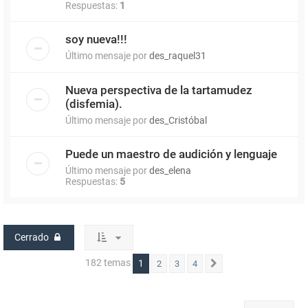
Respuestas:
1
soy nueva!!!
Último mensaje por
des_raquel31
Nueva perspectiva de la tartamudez
(disfemia).
Último mensaje por
des_Cristóbal
Puede un maestro de audición y lenguaje
Último mensaje por
des_elena
Respuestas:
5
Cerrado
182 temas
1
2
3
4
Siguiente