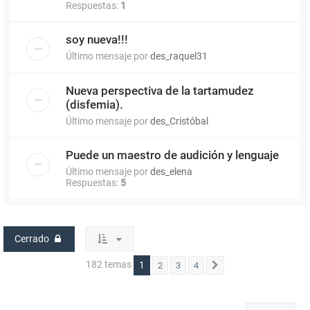
Respuestas:
1
soy nueva!!!
Último mensaje por
des_raquel31
Nueva perspectiva de la tartamudez
(disfemia).
Último mensaje por
des_Cristóbal
Puede un maestro de audición y lenguaje
Último mensaje por
des_elena
Respuestas:
5
Cerrado
182 temas
1
2
3
4
Siguiente