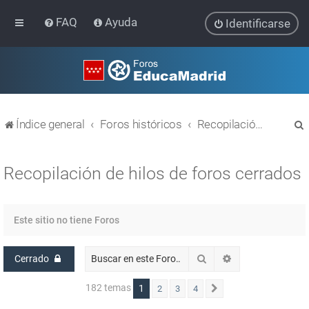
FAQ
Ayuda
Identificarse
Índice general
Foros históricos
Recopilación de hilos de foros cerrados
Recopilación de hilos de foros cerrados
r
Este sitio no tiene Foros
Buscar
Búsqueda avanz
Cerrado
182 temas
1
2
3
4
Siguiente