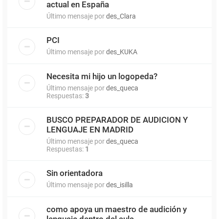
actual en España
Último mensaje por
des_Clara
PCI
Último mensaje por
des_KUKA
Necesita mi hijo un logopeda?
Último mensaje por
des_queca
Respuestas:
3
BUSCO PREPARADOR DE AUDICION Y
LENGUAJE EN MADRID
Último mensaje por
des_queca
Respuestas:
1
Sin orientadora
Último mensaje por
des_isilla
como apoya un maestro de audición y
lenguaje dentro del aula