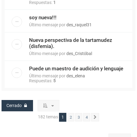
Respuestas:
1
soy nueva!!!
Último mensaje por
des_raquel31
Nueva perspectiva de la tartamudez
(disfemia).
Último mensaje por
des_Cristóbal
Puede un maestro de audición y lenguaje
Último mensaje por
des_elena
Respuestas:
5
Cerrado
182 temas
1
2
3
4
Siguiente