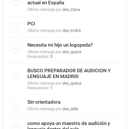
actual en España
Último mensaje por
des_Clara
PCI
Último mensaje por
des_KUKA
Necesita mi hijo un logopeda?
Último mensaje por
des_queca
Respuestas:
3
BUSCO PREPARADOR DE AUDICION Y
LENGUAJE EN MADRID
Último mensaje por
des_queca
Respuestas:
1
Sin orientadora
Último mensaje por
des_isilla
como apoya un maestro de audición y
lenguaje dentro del aula