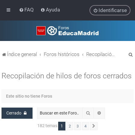
FAQ
Ayuda
Identificarse
Índice general
Foros históricos
Recopilación de hilos de foros cerrados
Recopilación de hilos de foros cerrados
r
Este sitio no tiene Foros
Buscar
Búsqueda avanz
Cerrado
182 temas
1
2
3
4
Siguiente