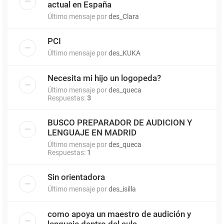
actual en España
Último mensaje por
des_Clara
PCI
Último mensaje por
des_KUKA
Necesita mi hijo un logopeda?
Último mensaje por
des_queca
Respuestas:
3
BUSCO PREPARADOR DE AUDICION Y
LENGUAJE EN MADRID
Último mensaje por
des_queca
Respuestas:
1
Sin orientadora
Último mensaje por
des_isilla
como apoya un maestro de audición y
lenguaje dentro del aula