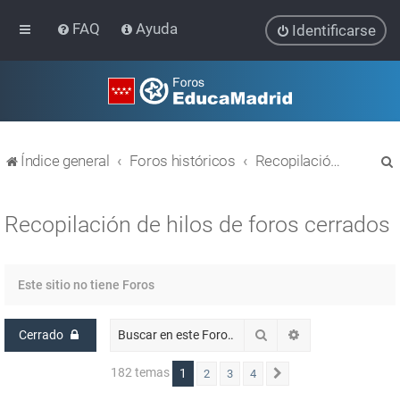
FAQ
Ayuda
Identificarse
Índice general
Foros históricos
Recopilación de hilos de foros cerrados
Recopilación de hilos de foros cerrados
r
Este sitio no tiene Foros
Buscar
Búsqueda avanz
Cerrado
182 temas
1
2
3
4
Siguiente