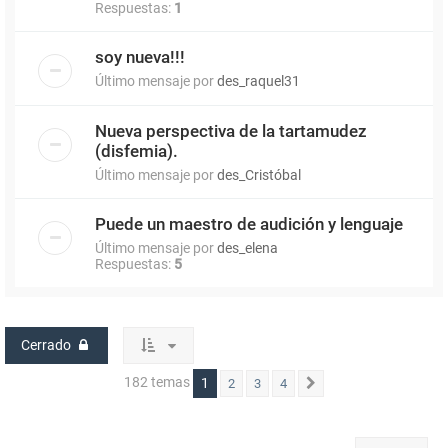
Respuestas:
1
soy nueva!!!
Último mensaje por
des_raquel31
Nueva perspectiva de la tartamudez
(disfemia).
Último mensaje por
des_Cristóbal
Puede un maestro de audición y lenguaje
Último mensaje por
des_elena
Respuestas:
5
Cerrado
182 temas
1
2
3
4
Siguiente