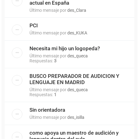
actual en España
Último mensaje por
des_Clara
PCI
Último mensaje por
des_KUKA
Necesita mi hijo un logopeda?
Último mensaje por
des_queca
Respuestas:
3
BUSCO PREPARADOR DE AUDICION Y
LENGUAJE EN MADRID
Último mensaje por
des_queca
Respuestas:
1
Sin orientadora
Último mensaje por
des_isilla
como apoya un maestro de audición y
lenguaje dentro del aula