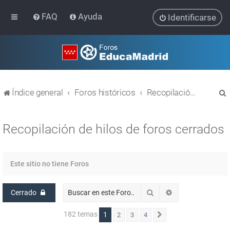
FAQ
Ayuda
Identificarse
Índice general
Foros históricos
Recopilación de hilos de foros cerrados
Recopilación de hilos de foros cerrados
r
Este sitio no tiene Foros
Buscar
Búsqueda avanz
Cerrado
182 temas
1
2
3
4
Siguiente