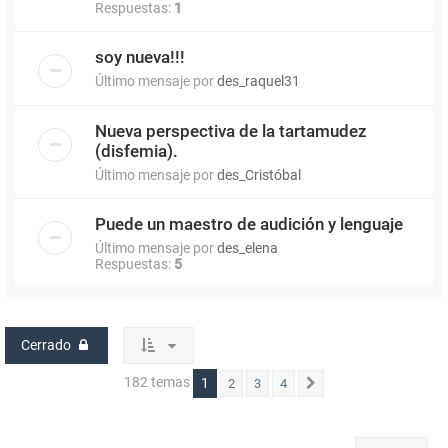
Respuestas:
1
soy nueva!!!
Último mensaje por
des_raquel31
Nueva perspectiva de la tartamudez
(disfemia).
Último mensaje por
des_Cristóbal
Puede un maestro de audición y lenguaje
Último mensaje por
des_elena
Respuestas:
5
Cerrado
182 temas
1
2
3
4
Siguiente