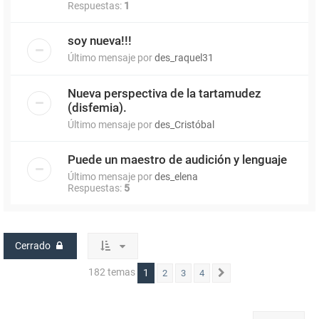
Respuestas:
1
soy nueva!!!
Último mensaje por
des_raquel31
Nueva perspectiva de la tartamudez
(disfemia).
Último mensaje por
des_Cristóbal
Puede un maestro de audición y lenguaje
Último mensaje por
des_elena
Respuestas:
5
Cerrado
182 temas
1
2
3
4
Siguiente