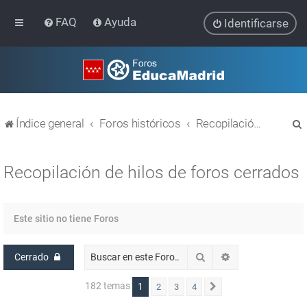
FAQ
Ayuda
Identificarse
Índice general
Foros históricos
Recopilación de hilos de foros cerrados
Recopilación de hilos de foros cerrados
r
Este sitio no tiene Foros
Buscar
Búsqueda avanz
Cerrado
182 temas
1
2
3
4
Siguiente