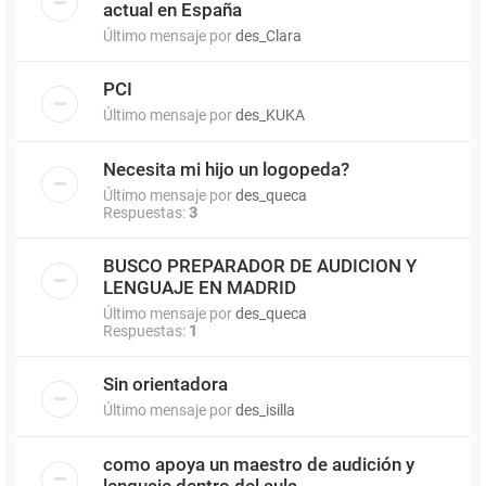
actual en España
Último mensaje por
des_Clara
PCI
Último mensaje por
des_KUKA
Necesita mi hijo un logopeda?
Último mensaje por
des_queca
Respuestas:
3
BUSCO PREPARADOR DE AUDICION Y
LENGUAJE EN MADRID
Último mensaje por
des_queca
Respuestas:
1
Sin orientadora
Último mensaje por
des_isilla
como apoya un maestro de audición y
lenguaje dentro del aula