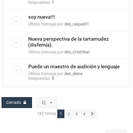
Respuestas:
1
soy nueva!!!
Último mensaje por
des_raquel31
Nueva perspectiva de la tartamudez
(disfemia).
Último mensaje por
des_Cristóbal
Puede un maestro de audición y lenguaje
Último mensaje por
des_elena
Respuestas:
5
Cerrado
182 temas
1
2
3
4
Siguiente