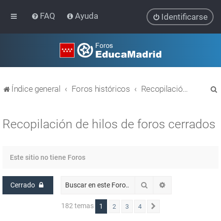
FAQ
Ayuda
Identificarse
Índice general
Foros históricos
Recopilación de hilos de foros cerrados
Recopilación de hilos de foros cerrados
r
Este sitio no tiene Foros
Buscar
Búsqueda avanz
Cerrado
182 temas
1
2
3
4
Siguiente