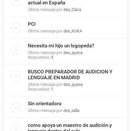
actual en España
Último mensaje por
des_Clara
PCI
Último mensaje por
des_KUKA
Necesita mi hijo un logopeda?
Último mensaje por
des_queca
Respuestas:
3
BUSCO PREPARADOR DE AUDICION Y
LENGUAJE EN MADRID
Último mensaje por
des_queca
Respuestas:
1
Sin orientadora
Último mensaje por
des_isilla
como apoya un maestro de audición y
lenguaje dentro del aula