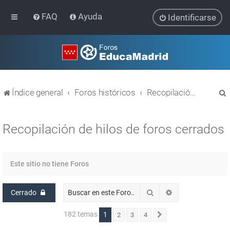
FAQ
Ayuda
Identificarse
Índice general
Foros históricos
Recopilación de hilos de foros cerrados
Recopilación de hilos de foros cerrados
r
Este sitio no tiene Foros
Buscar
Búsqueda avanz
Cerrado
182 temas
1
2
3
4
Siguiente