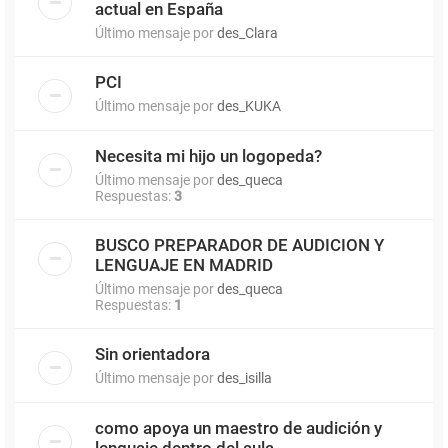
actual en España
Último mensaje por
des_Clara
PCI
Último mensaje por
des_KUKA
Necesita mi hijo un logopeda?
Último mensaje por
des_queca
Respuestas:
3
BUSCO PREPARADOR DE AUDICION Y
LENGUAJE EN MADRID
Último mensaje por
des_queca
Respuestas:
1
Sin orientadora
Último mensaje por
des_isilla
como apoya un maestro de audición y
lenguaje dentro del aula