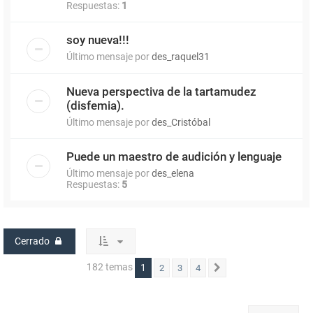
Respuestas:
1
soy nueva!!!
Último mensaje por
des_raquel31
Nueva perspectiva de la tartamudez
(disfemia).
Último mensaje por
des_Cristóbal
Puede un maestro de audición y lenguaje
Último mensaje por
des_elena
Respuestas:
5
Cerrado
182 temas
1
2
3
4
Siguiente