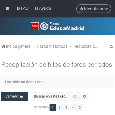
FAQ
Ayuda
Identificarse
Índice general
Foros históricos
Recopilación de hilos de foros cerrados
Recopilación de hilos de foros cerrados
r
Este sitio no tiene Foros
Buscar
Búsqueda avanz
Cerrado
182 temas
1
2
3
4
Siguiente