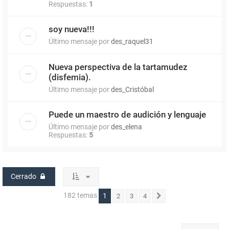
Respuestas:
1
soy nueva!!!
Último mensaje por
des_raquel31
Nueva perspectiva de la tartamudez
(disfemia).
Último mensaje por
des_Cristóbal
Puede un maestro de audición y lenguaje
Último mensaje por
des_elena
Respuestas:
5
Cerrado
182 temas
1
2
3
4
Siguiente