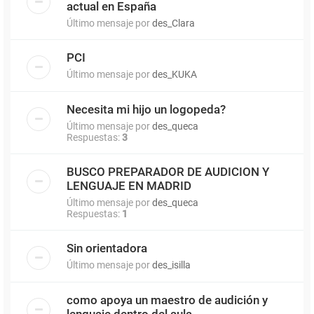
actual en España
Último mensaje por
des_Clara
PCI
Último mensaje por
des_KUKA
Necesita mi hijo un logopeda?
Último mensaje por
des_queca
Respuestas:
3
BUSCO PREPARADOR DE AUDICION Y
LENGUAJE EN MADRID
Último mensaje por
des_queca
Respuestas:
1
Sin orientadora
Último mensaje por
des_isilla
como apoya un maestro de audición y
lenguaje dentro del aula