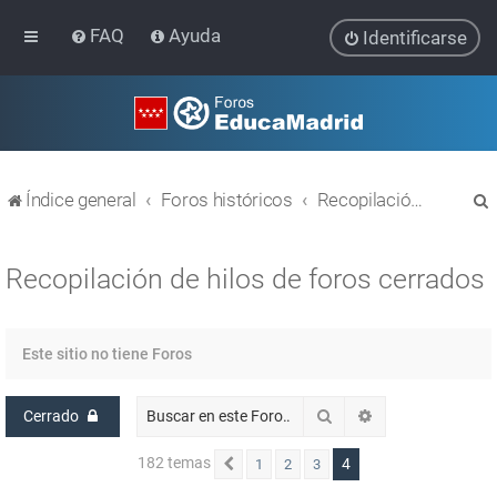
FAQ
Ayuda
Identificarse
Índice general
Foros históricos
Recopilación de hilos de foros cerrados
Recopilación de hilos de foros cerrados
r
Este sitio no tiene Foros
Buscar
Búsqueda avanz
Cerrado
182 temas
4
1
2
3
Anterior