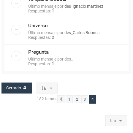
Último mensaje por
des_ignacio martinez
Respuestas:
1
Universo
Último mensaje por
des_Carlos Briones
Respuestas:
2
Pregunta
Último mensaje por
des_
Respuestas:
1
Cerrado
182 temas
4
1
2
3
Anterior
Ir a