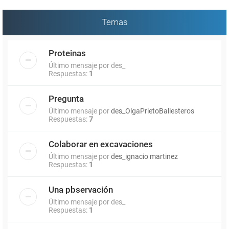
Temas
Proteinas
Último mensaje por
des_
Respuestas:
1
Pregunta
Último mensaje por
des_OlgaPrietoBallesteros
Respuestas:
7
Colaborar en excavaciones
Último mensaje por
des_ignacio martinez
Respuestas:
1
Una pbservación
Último mensaje por
des_
Respuestas:
1