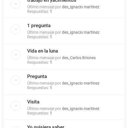
Último mensaje por
des_ignacio martinez
Respuestas:
1
1 pregunta
Último mensaje por
des_ignacio martinez
Respuestas:
1
Vida en la luna
Último mensaje por
des_Carlos Briones
Respuestas:
1
Pregunta
Último mensaje por
des_ignacio martinez
Respuestas:
1
Visita
Último mensaje por
des_ignacio martinez
Respuestas:
1
Yo quisiera saber