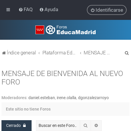
FAQ
Ayuda
Identificarse
Índice general
Plataforma Educativa EducaMadrid
MENSAJE DE BIENVENIDA AL NUEVO FORO
MENSAJE DE BIENVENIDA AL NUEVO
FORO
r
Moderadores:
daniel.esteban
,
irene.olalla
,
dgonzalezarroyo
Este sitio no tiene Foros
Buscar
Búsqueda avanz
Cerrado