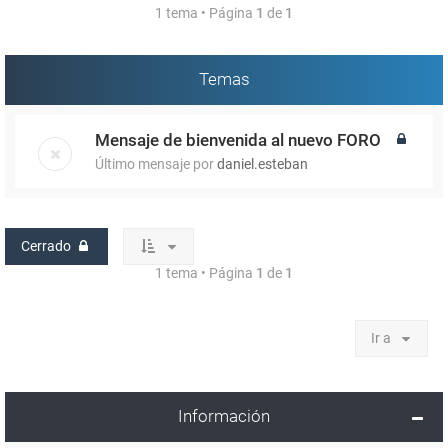
1 tema • Página
1
de
1
Temas
Mensaje de bienvenida al nuevo FORO
Último mensaje por
daniel.esteban
Cerrado
1 tema • Página
1
de
1
Ir a
Información