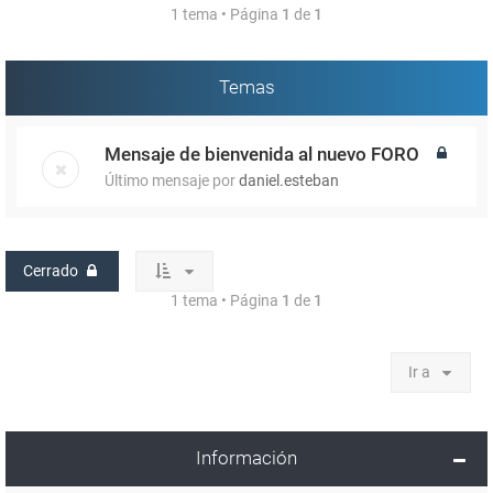
1 tema • Página
1
de
1
Temas
Mensaje de bienvenida al nuevo FORO
Último mensaje por
daniel.esteban
Cerrado
1 tema • Página
1
de
1
Ir a
Información