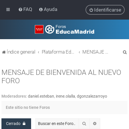
FAQ
Ayuda
Identificarse
Índice general
Plataforma Educativa EducaMadrid
MENSAJE DE BIENVENIDA AL NUEVO FORO
MENSAJE DE BIENVENIDA AL NUEVO
FORO
r
Moderadores:
daniel.esteban
,
irene.olalla
,
dgonzalezarroyo
Este sitio no tiene Foros
Buscar
Búsqueda avanz
Cerrado