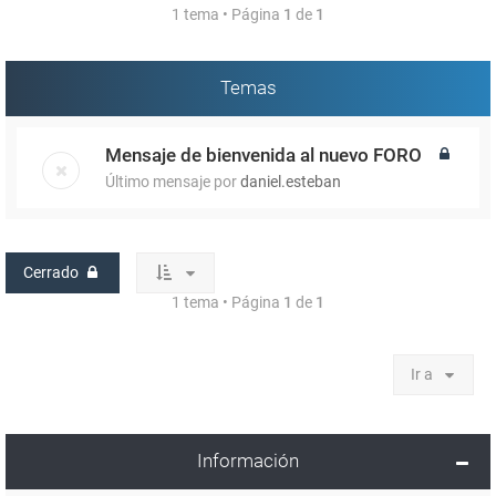
1 tema • Página
1
de
1
Temas
Mensaje de bienvenida al nuevo FORO
Último mensaje por
daniel.esteban
Cerrado
1 tema • Página
1
de
1
Ir a
Información