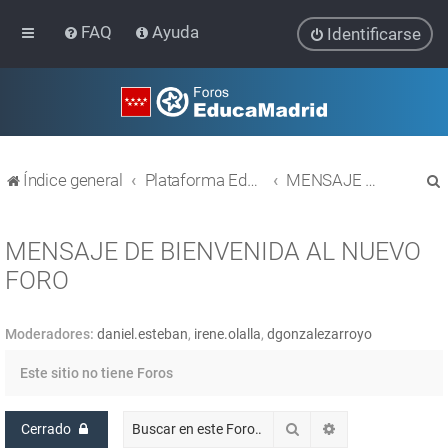
FAQ
Ayuda
Identificarse
Índice general
Plataforma Educativa EducaMadrid
MENSAJE DE BIENVENIDA AL NUEVO FORO
MENSAJE DE BIENVENIDA AL NUEVO
FORO
r
Moderadores:
daniel.esteban
,
irene.olalla
,
dgonzalezarroyo
Este sitio no tiene Foros
Buscar
Búsqueda avanz
Cerrado