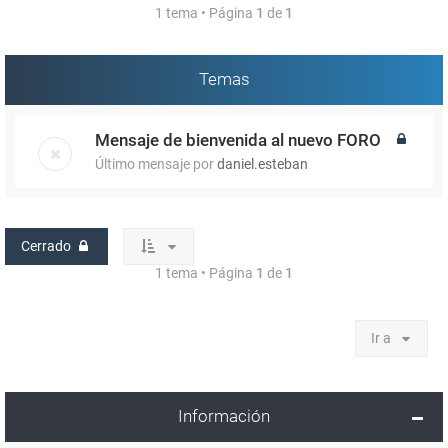
1 tema • Página
1
de
1
Temas
Mensaje de bienvenida al nuevo FORO
Último mensaje por
daniel.esteban
Cerrado
1 tema • Página
1
de
1
Ir a
Información