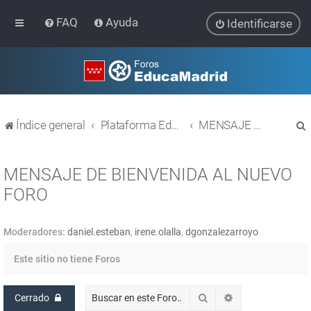
FAQ
Ayuda
Identificarse
Índice general
Plataforma Educativa EducaMadrid
MENSAJE DE BIENVENIDA AL NUEVO FORO
MENSAJE DE BIENVENIDA AL NUEVO
FORO
r
Moderadores:
daniel.esteban
,
irene.olalla
,
dgonzalezarroyo
Este sitio no tiene Foros
Buscar
Búsqueda avanz
Cerrado