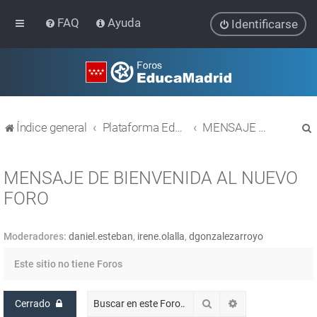
FAQ
Ayuda
Identificarse
Índice general
Plataforma Educativa EducaMadrid
MENSAJE DE BIENVENIDA AL NUEVO FORO
MENSAJE DE BIENVENIDA AL NUEVO
FORO
r
Moderadores:
daniel.esteban
,
irene.olalla
,
dgonzalezarroyo
Este sitio no tiene Foros
Buscar
Búsqueda avanz
Cerrado