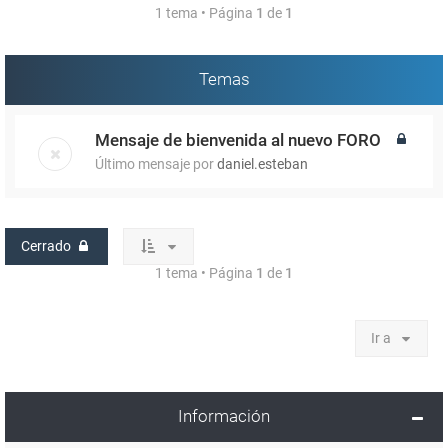
1 tema • Página
1
de
1
Temas
Mensaje de bienvenida al nuevo FORO
Último mensaje por
daniel.esteban
Cerrado
1 tema • Página
1
de
1
Ir a
Información