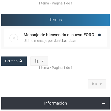
1 tema • Página
1
de
1
Temas
Mensaje de bienvenida al nuevo FORO
Último mensaje por
daniel.esteban
Cerrado
1 tema • Página
1
de
1
Ir a
Información