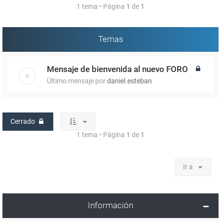
1 tema • Página
1
de
1
Temas
Mensaje de bienvenida al nuevo FORO
Último mensaje por
daniel.esteban
Cerrado
1 tema • Página
1
de
1
Ir a
Información