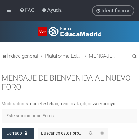
FAQ
Ayuda
Identificarse
Índice general
Plataforma Educativa EducaMadrid
MENSAJE DE BIENVENIDA AL NUEVO FORO
MENSAJE DE BIENVENIDA AL NUEVO
FORO
r
Moderadores:
daniel.esteban
,
irene.olalla
,
dgonzalezarroyo
Este sitio no tiene Foros
Buscar
Búsqueda avanz
Cerrado