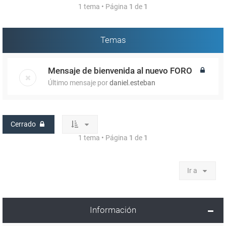
1 tema • Página
1
de
1
Temas
Mensaje de bienvenida al nuevo FORO
Último mensaje por
daniel.esteban
Cerrado
1 tema • Página
1
de
1
Ir a
Información