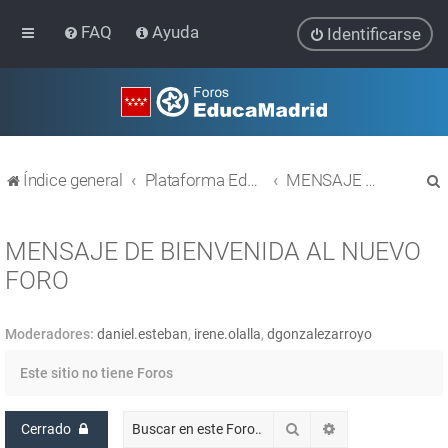
FAQ
Ayuda
Identificarse
Índice general
Plataforma Educativa EducaMadrid
MENSAJE DE BIENVENIDA AL NUEVO FORO
MENSAJE DE BIENVENIDA AL NUEVO
FORO
r
Moderadores:
daniel.esteban
,
irene.olalla
,
dgonzalezarroyo
Este sitio no tiene Foros
Buscar
Búsqueda avanz
Cerrado