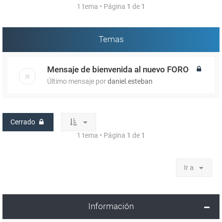
1 tema • Página
1
de
1
Temas
Mensaje de bienvenida al nuevo FORO
Último mensaje por
daniel.esteban
Cerrado
1 tema • Página
1
de
1
Ir a
Información